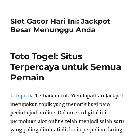
Slot Gacor Hari Ini: Jackpot
Besar Menunggu Anda
Toto Togel: Situs
Terpercaya untuk Semua
Pemain
totopedia
Terbaik untuk Mendapatkan Jackpot
merupakan topik yang menarik bagi para
pecinta judi online. Dalam era digital ini,
permainan slot online telah menjadi salah satu
yang paling diminati di dunia perjudian daring.