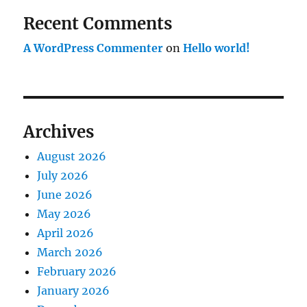
Recent Comments
A WordPress Commenter
on
Hello world!
Archives
August 2026
July 2026
June 2026
May 2026
April 2026
March 2026
February 2026
January 2026