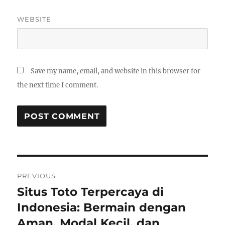
WEBSITE
Save my name, email, and website in this browser for
the next time I comment.
Post
PREVIOUS
navigation
Situs Toto Terpercaya di
Previous
post:
Indonesia: Bermain dengan
Aman, Modal Kecil, dan