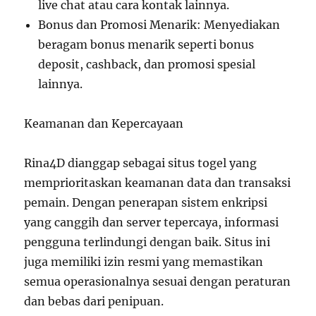
live chat atau cara kontak lainnya.
Bonus dan Promosi Menarik: Menyediakan
beragam bonus menarik seperti bonus
deposit, cashback, dan promosi spesial
lainnya.
Keamanan dan Kepercayaan
Rina4D dianggap sebagai situs togel yang
memprioritaskan keamanan data dan transaksi
pemain. Dengan penerapan sistem enkripsi
yang canggih dan server tepercaya, informasi
pengguna terlindungi dengan baik. Situs ini
juga memiliki izin resmi yang memastikan
semua operasionalnya sesuai dengan peraturan
dan bebas dari penipuan.