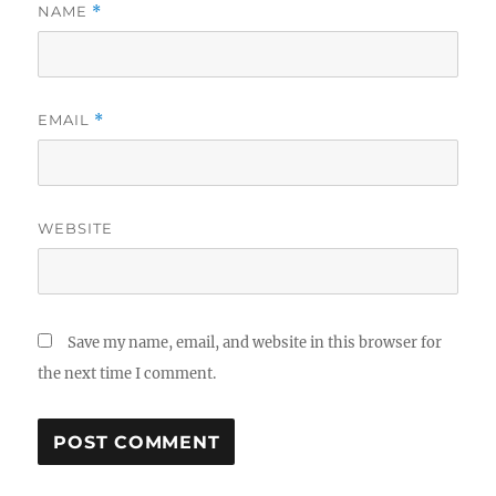
NAME
*
EMAIL
*
WEBSITE
Save my name, email, and website in this browser for
the next time I comment.