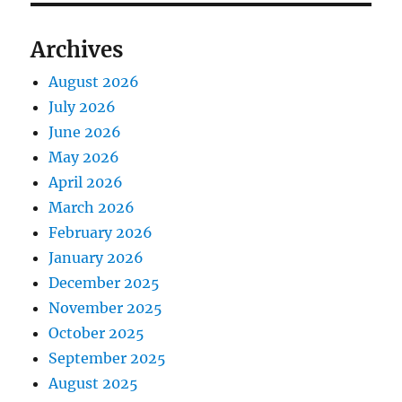
Archives
August 2026
July 2026
June 2026
May 2026
April 2026
March 2026
February 2026
January 2026
December 2025
November 2025
October 2025
September 2025
August 2025