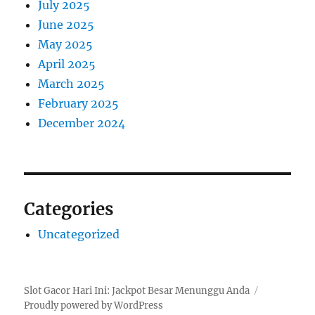
July 2025
June 2025
May 2025
April 2025
March 2025
February 2025
December 2024
Categories
Uncategorized
Slot Gacor Hari Ini: Jackpot Besar Menunggu Anda
Proudly powered by WordPress