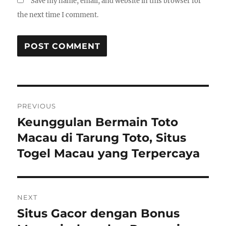
Save my name, email, and website in this browser for
the next time I comment.
Post
PREVIOUS
navigation
Keunggulan Bermain Toto
Previous
post:
Macau di Tarung Toto, Situs
Togel Macau yang Terpercaya
NEXT
Situs Gacor dengan Bonus
Next