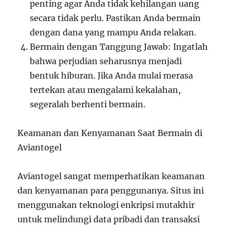
penting agar Anda tidak kehilangan uang
secara tidak perlu. Pastikan Anda bermain
dengan dana yang mampu Anda relakan.
Bermain dengan Tanggung Jawab: Ingatlah
bahwa perjudian seharusnya menjadi
bentuk hiburan. Jika Anda mulai merasa
tertekan atau mengalami kekalahan,
segeralah berhenti bermain.
Keamanan dan Kenyamanan Saat Bermain di
Aviantogel
Aviantogel sangat memperhatikan keamanan
dan kenyamanan para penggunanya. Situs ini
menggunakan teknologi enkripsi mutakhir
untuk melindungi data pribadi dan transaksi