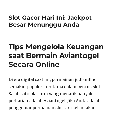
Slot Gacor Hari Ini: Jackpot
Besar Menunggu Anda
Tips Mengelola Keuangan
saat Bermain Aviantogel
Secara Online
Di era digital saat ini, permainan judi online
semakin populer, terutama dalam bentuk slot.
Salah satu platform yang menarik banyak
perhatian adalah Aviantogel. Jika Anda adalah
penggemar permainan slot, artikel ini akan