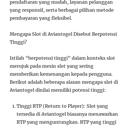
pendaftaran yang mudah, layanan pelanggan
yang responsif, serta berbagai pilihan metode
pembayaran yang fleksibel.
Mengapa Slot di Aviantogel Disebut Berpotensi
Tinggi?
Istilah “berpotensi tinggi” dalam konteks slot
merujuk pada mesin slot yang sering
memberikan kemenangan kepada pengguna.
Berikut adalah beberapa alasan mengapa slot di
Aviantogel dinilai memiliki potensi tinggi:
Tinggi RTP (Return to Player): Slot yang
tersedia di Aviantogel biasanya menawarkan
RTP yang menguntungkan. RTP yang tinggi