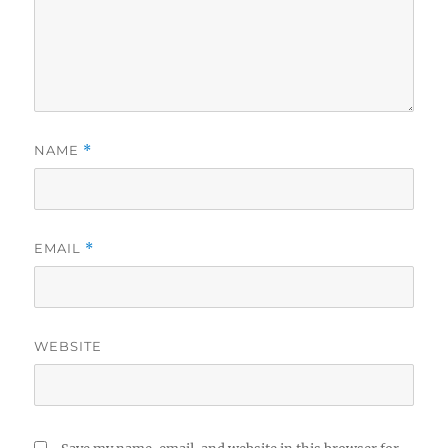
NAME
*
EMAIL
*
WEBSITE