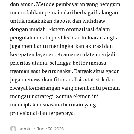
dan aman. Metode pembayaran yang beragam
memudahkan pemain dari berbagai kalangan
untuk melakukan deposit dan withdraw
dengan mudah. Sistem otomatisasi dalam
pengolahan data prediksi dan keluaran angka
juga membantu meningkatkan akurasi dan
kecepatan layanan. Keamanan data menjadi
prioritas utama, sehingga bettor merasa
nyaman saat bertransaksi. Banyak situs gacor
juga menawarkan fitur analisis statistik dan
riwayat kemenangan yang membantu pemain
mengatur strategi. Semua elemen ini
menciptakan suasana bermain yang
profesional dan terpercaya.
Author
Posted
admin
June 30, 2026