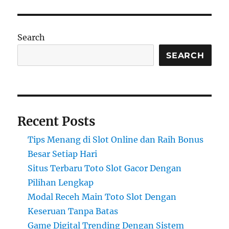
Search
SEARCH
Recent Posts
Tips Menang di Slot Online dan Raih Bonus
Besar Setiap Hari
Situs Terbaru Toto Slot Gacor Dengan
Pilihan Lengkap
Modal Receh Main Toto Slot Dengan
Keseruan Tanpa Batas
Game Digital Trending Dengan Sistem