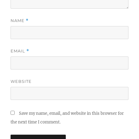
NAME
*
EMAIL
*
WEBSITE
Save my name, email, and website in this browser for
the next time I comment.