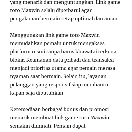
yang menarik dan menguntungkan. Link game
toto Maxwin selalu diperbarui agar
pengalaman bermain tetap optimal dan aman.
Menggunakan link game toto Maxwin
memudahkan pemain untuk mengakses
platform resmi tanpa harus khawatai terkena
blokir. Keamanan data pribadi dan transaksi
menjadi prioritas utama agar pemain merasa
nyaman saat bermain. Selain itu, layanan
pelanggan yang responsif siap membantu
kapan saja dibutuhkan.
Ketersediaan berbagai bonus dan promosi
menarik membuat link game toto Maxwin
semakin diminati. Pemain dapat