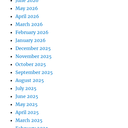
June 2026
May 2026
April 2026
March 2026
February 2026
January 2026
December 2025
November 2025
October 2025
September 2025
August 2025
July 2025
June 2025
May 2025
April 2025
March 2025