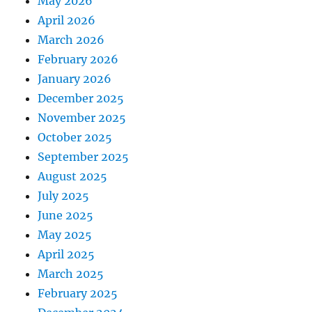
May 2026
April 2026
March 2026
February 2026
January 2026
December 2025
November 2025
October 2025
September 2025
August 2025
July 2025
June 2025
May 2025
April 2025
March 2025
February 2025