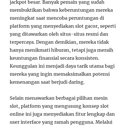
jackpot besar. Banyak pemain yang sudah
membuktikan bahwa keberuntungan mereka
meningkat saat mencoba peruntungan di
platform yang menyediakan slot gacor, seperti
yang ditawarkan oleh situs-situs resmi dan
terpercaya. Dengan demikian, mereka tidak
hanya menikmati hiburan, tetapi juga meraih
keuntungan finansial secara konsisten.
Keunggulan ini menjadi daya tarik utama bagi
mereka yang ingin memaksimalkan potensi
kemenangan saat berjudi daring.
Selain menawarkan berbagai pilihan mesin
slot, platform yang mengusung konsep slot
online ini juga menyediakan fitur lengkap dan
user interface yang ramah pengguna. Melalui