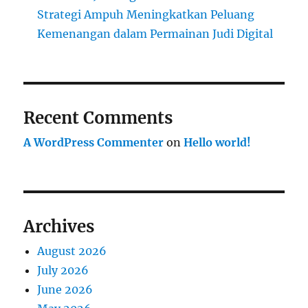
Strategi Ampuh Meningkatkan Peluang
Kemenangan dalam Permainan Judi Digital
Recent Comments
A WordPress Commenter
on
Hello world!
Archives
August 2026
July 2026
June 2026