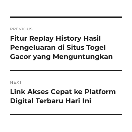
Post
PREVIOUS
navigation
Fitur Replay History Hasil
Previous
post:
Pengeluaran di Situs Togel
Gacor yang Menguntungkan
NEXT
Link Akses Cepat ke Platform
Next
post:
Digital Terbaru Hari Ini