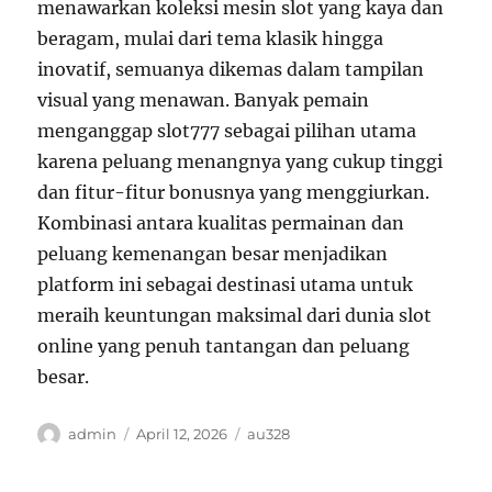
menawarkan koleksi mesin slot yang kaya dan
beragam, mulai dari tema klasik hingga
inovatif, semuanya dikemas dalam tampilan
visual yang menawan. Banyak pemain
menganggap slot777 sebagai pilihan utama
karena peluang menangnya yang cukup tinggi
dan fitur-fitur bonusnya yang menggiurkan.
Kombinasi antara kualitas permainan dan
peluang kemenangan besar menjadikan
platform ini sebagai destinasi utama untuk
meraih keuntungan maksimal dari dunia slot
online yang penuh tantangan dan peluang
besar.
Author
Posted
Tags
admin
April 12, 2026
au328
on