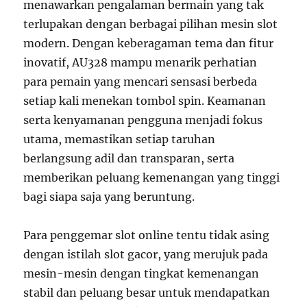
menawarkan pengalaman bermain yang tak
terlupakan dengan berbagai pilihan mesin slot
modern. Dengan keberagaman tema dan fitur
inovatif, AU328 mampu menarik perhatian
para pemain yang mencari sensasi berbeda
setiap kali menekan tombol spin. Keamanan
serta kenyamanan pengguna menjadi fokus
utama, memastikan setiap taruhan
berlangsung adil dan transparan, serta
memberikan peluang kemenangan yang tinggi
bagi siapa saja yang beruntung.
Para penggemar slot online tentu tidak asing
dengan istilah slot gacor, yang merujuk pada
mesin-mesin dengan tingkat kemenangan
stabil dan peluang besar untuk mendapatkan