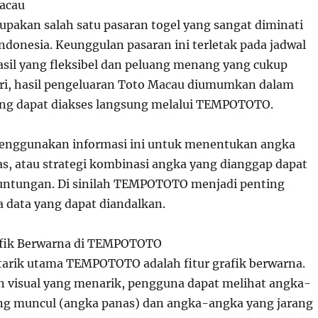
acau
pakan salah satu pasaran togel yang sangat diminati
ndonesia. Keunggulan pasaran ini terletak pada jadwal
il yang fleksibel dan peluang menang yang cukup
hari, hasil pengeluaran Toto Macau diumumkan dalam
ang dapat diakses langsung melalui TEMPOTOTO.
enggunakan informasi ini untuk menentukan angka
as, atau strategi kombinasi angka yang dianggap dapat
ntungan. Di sinilah TEMPOTOTO menjadi penting
a data yang dapat diandalkan.
fik Berwarna di TEMPOTOTO
 tarik utama TEMPOTOTO adalah fitur grafik berwarna.
 visual yang menarik, pengguna dapat melihat angka-
ng muncul (angka panas) dan angka-angka yang jarang