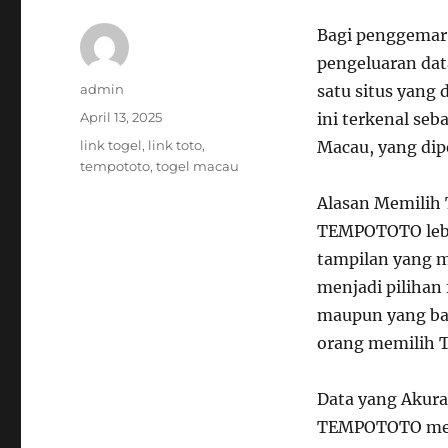
Bagi penggemar 
pengeluaran data
Author
admin
satu situs yang 
Posted
April 13, 2025
ini terkenal se
on
Tags
link togel
,
link toto
,
Macau, yang dipe
tempototo
,
togel macau
Alasan Memili
TEMPOTOTO lebih
tampilan yang m
menjadi pilihan
maupun yang bar
orang memilih 
Data yang Akur
TEMPOTOTO meny