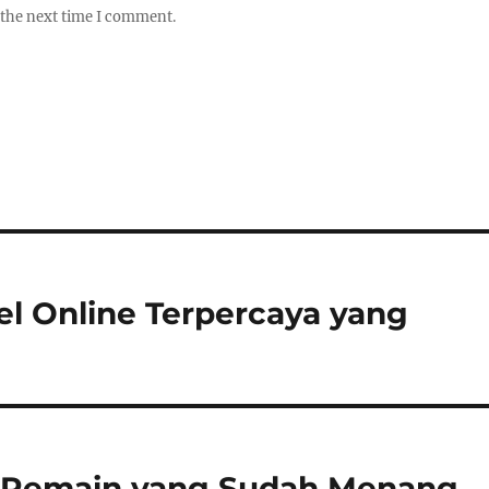
 the next time I comment.
el Online Terpercaya yang
 Pemain yang Sudah Menang