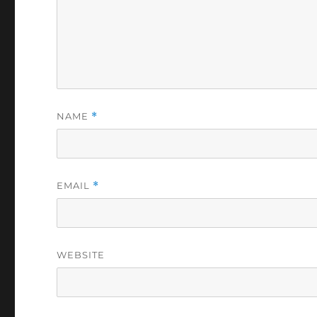
NAME
*
EMAIL
*
WEBSITE