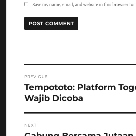
Save my name, email, and website in this browser for
Post
PREVIOUS
navigation
Tempototo: Platform Tog
Previous
post:
Wajib Dicoba
NEXT
Gabung Bersama Jutaan
Next