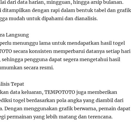
ai dari data harian, mingguan, hingga arsip bulanan.
 ditampilkan dengan rapi dalam bentuk tabel dan grafik
gga mudah untuk dipahami dan dianalisis.
ra Langsung
perlu menunggu lama untuk mendapatkan hasil togel
OTO secara konsisten memperbarui datanya setiap hari
, sehingga pengguna dapat segera mengetahui hasil
iumumkan secara resmi.
lisis Tepat
akan data keluaran, TEMPOTOTO juga memberikan
rediksi togel berdasarkan pola angka yang diambil dari
ya. Dengan menggunakan grafik berwarna, pemain dapat
gi permainan yang lebih matang dan terencana.