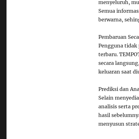
menyeluruh, mul
Semua informasi
berwarna, sehin
Pembaruan Seca
Pengguna tidak 
terbaru. TEMPOT
secara langsung
keluaran saat d
Prediksi dan Ana
Selain menyedi
analisis serta p
hasil sebelumn
menyusun strate