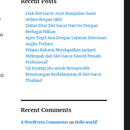
Recent Posts
Link Slot Gacor 2026 Kumpulan Game
h
Online dengan QRIS
Daftar Situs Slot Gacor Hari Ini Dengan
Berbagai Pilihan
to
Agen Togel Asia Dengan Layanan Informasi
Angka Terbaru
Pelajari Rahasia Mendapatkan Jackpot
Melimpah dari Slot Gacor Favorit Pemain
Profesional!
Uji Strategi Jitu untuk Memperoleh
Kemenangan Berkelanjutan di Slot Gacor
ni
Thailand
Recent Comments
A WordPress Commenter
on
Hello world!