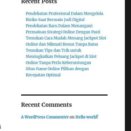
Recent Posts
Pendekatan Profesional Dalam Mengelola
Risiko Saat Bermain Judi Digital
Pendekatan Baru Dalam Menangani
Permainan Strategi Online Dengan Pasti
Temukan Cara Mudah Menang Jackpot Slot
Online dan Nikmati Bonus Tanpa Batas
Temukan Tips dan Trik untuk
Meningkatkan Peluang Jackpot di Slot
Online Tanpa Perlu Keberuntungan
Situs Game Online Pilihan dengan
Kecepatan Optimal
Recent Comments
A WordPress Commenter
on
Hello world!
i