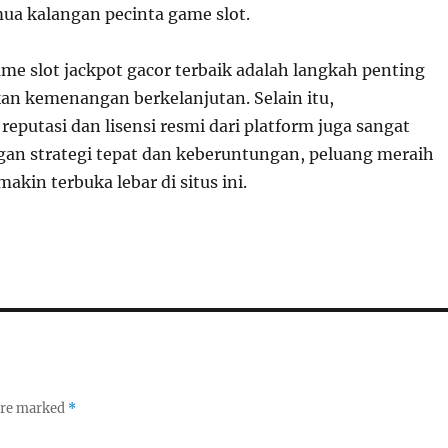
ua kalangan pecinta game slot.
me slot jackpot gacor terbaik adalah langkah penting
n kemenangan berkelanjutan. Selain itu,
eputasi dan lisensi resmi dari platform juga sangat
gan strategi tepat dan keberuntungan, peluang meraih
makin terbuka lebar di situs ini.
 are marked
*