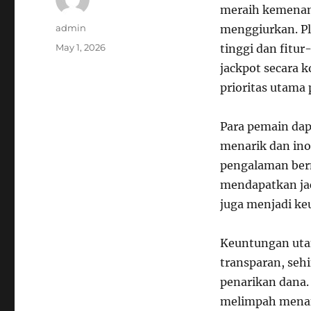
meraih kemenan
Author
admin
menggiurkan. Pl
Posted
May 1, 2026
tinggi dan fit
on
jackpot secara
prioritas utama
Para pemain dap
menarik dan ino
pengalaman ber
mendapatkan ja
juga menjadi keu
Keuntungan utam
transparan, seh
penarikan dana.
melimpah menamb