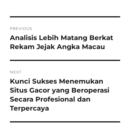
Post
PREVIOUS
navigation
Analisis Lebih Matang Berkat
Previous
post:
Rekam Jejak Angka Macau
NEXT
Kunci Sukses Menemukan
Next
post:
Situs Gacor yang Beroperasi
Secara Profesional dan
Terpercaya