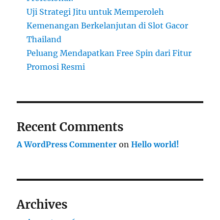
Uji Strategi Jitu untuk Memperoleh
Kemenangan Berkelanjutan di Slot Gacor
Thailand
Peluang Mendapatkan Free Spin dari Fitur
Promosi Resmi
Recent Comments
A WordPress Commenter
on
Hello world!
Archives