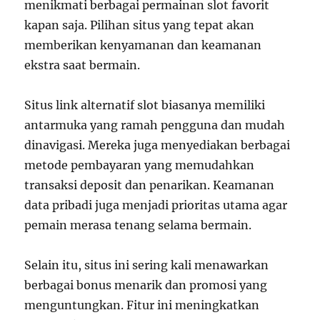
menikmati berbagai permainan slot favorit
kapan saja. Pilihan situs yang tepat akan
memberikan kenyamanan dan keamanan
ekstra saat bermain.
Situs link alternatif slot biasanya memiliki
antarmuka yang ramah pengguna dan mudah
dinavigasi. Mereka juga menyediakan berbagai
metode pembayaran yang memudahkan
transaksi deposit dan penarikan. Keamanan
data pribadi juga menjadi prioritas utama agar
pemain merasa tenang selama bermain.
Selain itu, situs ini sering kali menawarkan
berbagai bonus menarik dan promosi yang
menguntungkan. Fitur ini meningkatkan