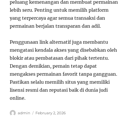
peluang kemenangan dan membuat permainan
lebih seru. Penting untuk memilih platform
yang terpercaya agar semua transaksi dan
permainan berjalan transparan dan adil.
Penggunaan link alternatif juga membantu
mengatasi kendala akses yang disebabkan oleh
blokir atau pembatasan dari pihak tertentu.
Dengan demikian, pemain tetap dapat
mengakses permainan favorit tanpa gangguan.
Pastikan selalu memilih situs yang memiliki
lisensi resmi dan reputasi baik di dunia judi
online.
Author
Posted
admin
February 2, 2026
on