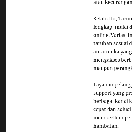
atau kecurangan
Selain itu, Tar
lengkap, mulai d
online. Variasi
taruhan sesuai 
antarmuka yang
mengakses berba
maupun perangk
Layanan pelangg
support yang pr
berbagai kanal k
cepat dan solus
memberikan pen
hambatan.