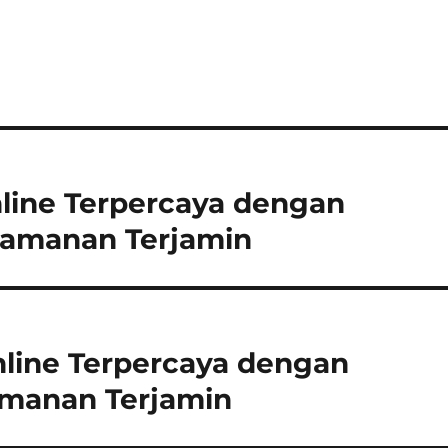
nline Terpercaya dengan
eamanan Terjamin
nline Terpercaya dengan
manan Terjamin