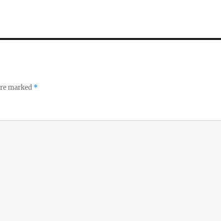
 are marked
*