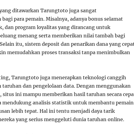
yang ditawarkan Tarungtoto juga sangat
bagi para pemain. Misalnya, adanya bonus selamat
k, dan program loyalitas yang dirancang untuk
eluang menang serta memberikan nilai tambah bagi
Selain itu, sistem deposit dan penarikan dana yang cepa
in memudahkan proses transaksi tanpa menimbulkan
ting, Tarungtoto juga menerapkan teknologi canggih
m taruhan dan pengelolaan data. Dengan menggunakan
r, situs ini mampu memberikan hasil taruhan secara cepa
ta mendukung analisis statistik untuk membantu pemain
n lebih tepat. Hal ini tentu menjadi daya tarik
mereka yang serius menggeluti dunia taruhan online.