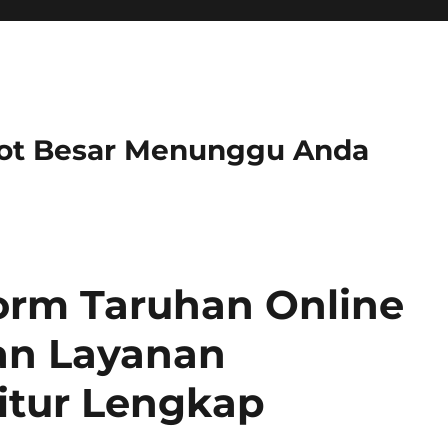
ckpot Besar Menunggu Anda
form Taruhan Online
an Layanan
Fitur Lengkap