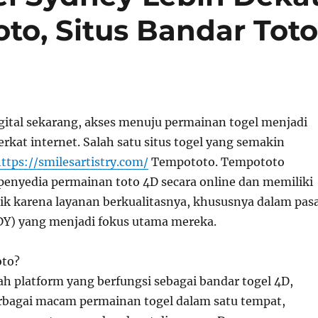
o, Situs Bandar Tot
ital sekarang, akses menuju permainan togel menjadi
kat internet. Salah satu situs togel yang semakin
ttps://smilesartistry.com/
Tempototo. Tempototo
 penyedia permainan toto 4D secara online dan memiliki
aik karena layanan berkualitasnya, khususnya dalam pas
DY) yang menjadi fokus utama mereka.
oto?
h platform yang berfungsi sebagai bandar togel 4D,
bagai macam permainan togel dalam satu tempat,