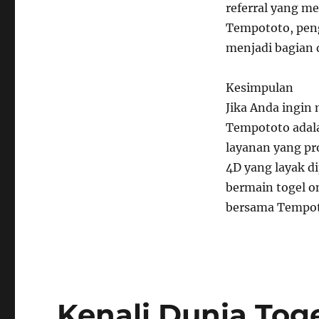
referral yang m
Tempototo, peng
menjadi bagian 
Kesimpulan
Jika Anda ingin
Tempototo adala
layanan yang pr
4D yang layak d
bermain togel 
bersama Tempot
Kenali Dunia Tog