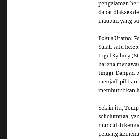
Terpopuler
pengalaman berm
dapat diakses d
maupun yang su
Fokus Utama: Pa
Salah satu kele
togel Sydney (S
karena menawar
tinggi. Dengan 
menjadi pilihan
membutuhkan in
Selain itu, Temp
sebelumnya, ya
muncul di kemud
peluang kemena