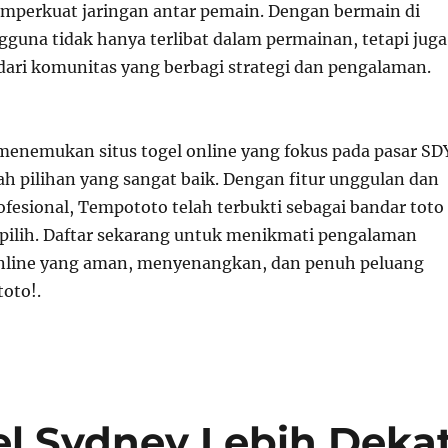
emperkuat jaringan antar pemain. Dengan bermain di
guna tidak hanya terlibat dalam permainan, tetapi juga
dari komunitas yang berbagi strategi dan pengalaman.
 menemukan situs togel online yang fokus pada pasar SD
h pilihan yang sangat baik. Dengan fitur unggulan dan
ofesional, Tempototo telah terbukti sebagai bandar toto
ipilih. Daftar sekarang untuk menikmati pengalaman
online yang aman, menyenangkan, dan penuh peluang
oto!.
el Sydney Lebih Deka