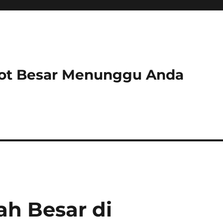
ckpot Besar Menunggu Anda
h Besar di