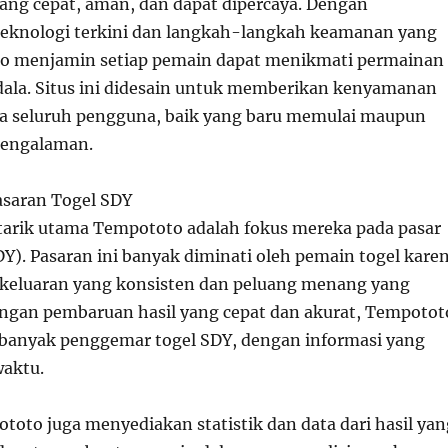
ang cepat, aman, dan dapat dipercaya. Dengan
eknologi terkini dan langkah-langkah keamanan yang
to menjamin setiap pemain dapat menikmati permainan
dala. Situs ini didesain untuk memberikan kenyamanan
a seluruh pengguna, baik yang baru memulai maupun
pengalaman.
asaran Togel SDY
 tarik utama Tempototo adalah fokus mereka pada pasar
DY). Pasaran ini banyak diminati oleh pemain togel kare
 keluaran yang konsisten dan peluang menang yang
engan pembaruan hasil yang cepat dan akurat, Tempotot
 banyak penggemar togel SDY, dengan informasi yang
waktu.
ototo juga menyediakan statistik dan data dari hasil yan