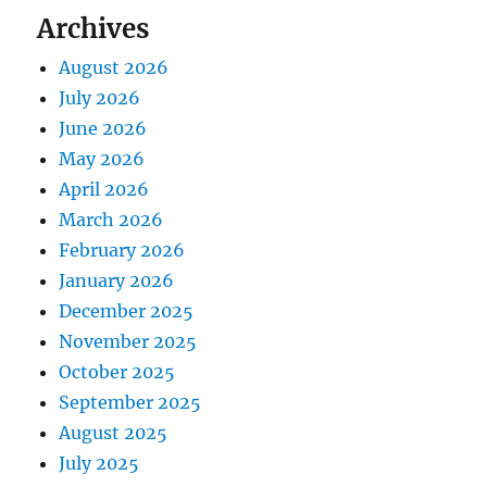
Archives
August 2026
July 2026
June 2026
May 2026
April 2026
March 2026
February 2026
January 2026
December 2025
November 2025
October 2025
September 2025
August 2025
July 2025