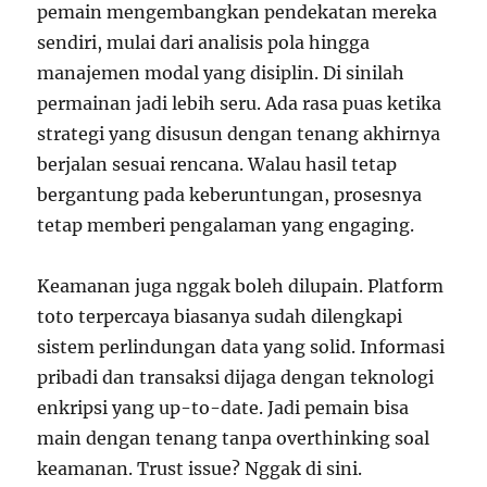
pemain mengembangkan pendekatan mereka
sendiri, mulai dari analisis pola hingga
manajemen modal yang disiplin. Di sinilah
permainan jadi lebih seru. Ada rasa puas ketika
strategi yang disusun dengan tenang akhirnya
berjalan sesuai rencana. Walau hasil tetap
bergantung pada keberuntungan, prosesnya
tetap memberi pengalaman yang engaging.
Keamanan juga nggak boleh dilupain. Platform
toto terpercaya biasanya sudah dilengkapi
sistem perlindungan data yang solid. Informasi
pribadi dan transaksi dijaga dengan teknologi
enkripsi yang up-to-date. Jadi pemain bisa
main dengan tenang tanpa overthinking soal
keamanan. Trust issue? Nggak di sini.