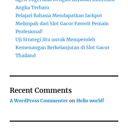
Angka Terbaru
Pelajari Rahasia Mendapatkan Jackpot
Melimpah dari Slot Gacor Favorit Pemain
Profesional!
Uji Strategi Jitu untuk Memperoleh
Kemenangan Berkelanjutan di Slot Gacor
Thailand
Recent Comments
A WordPress Commenter
on
Hello world!