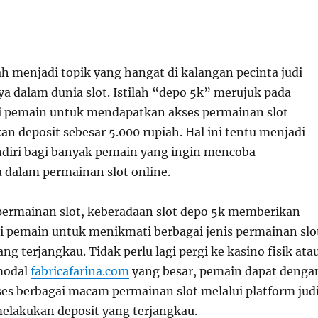
ah menjadi topik yang hangat di kalangan pecinta judi
ya dalam dunia slot. Istilah “depo 5k” merujuk pada
 pemain untuk mendapatkan akses permainan slot
n deposit sebesar 5.000 rupiah. Hal ini tentu menjadi
endiri bagi banyak pemain yang ingin mencoba
dalam permainan slot online.
ermainan slot, keberadaan slot depo 5k memberikan
 pemain untuk menikmati berbagai jenis permainan slo
g terjangkau. Tidak perlu lagi pergi ke kasino fisik ata
modal
fabricafarina.com
yang besar, pemain dapat denga
 berbagai macam permainan slot melalui platform jud
elakukan deposit yang terjangkau.