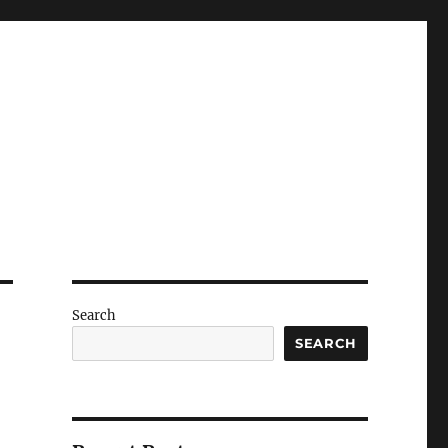
Search
SEARCH