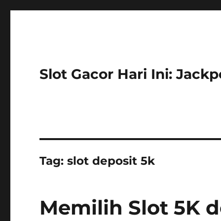
Slot Gacor Hari Ini: Ja
Tag:
slot deposit 5k
Memilih Slot 5K 