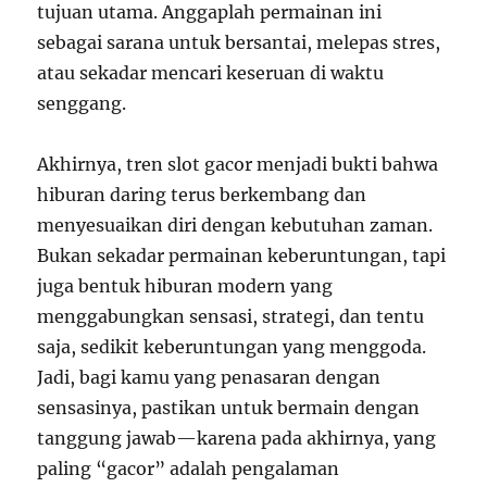
tujuan utama. Anggaplah permainan ini
sebagai sarana untuk bersantai, melepas stres,
atau sekadar mencari keseruan di waktu
senggang.
Akhirnya, tren slot gacor menjadi bukti bahwa
hiburan daring terus berkembang dan
menyesuaikan diri dengan kebutuhan zaman.
Bukan sekadar permainan keberuntungan, tapi
juga bentuk hiburan modern yang
menggabungkan sensasi, strategi, dan tentu
saja, sedikit keberuntungan yang menggoda.
Jadi, bagi kamu yang penasaran dengan
sensasinya, pastikan untuk bermain dengan
tanggung jawab—karena pada akhirnya, yang
paling “gacor” adalah pengalaman