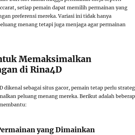
accarat, setiap pemain dapat memilih permainan yang
ngan preferensi mereka. Variasi ini tidak hanya
eluang menang tetapi juga menjaga agar permainan
untuk Memaksimalkan
gan di Rina4D
dikenal sebagai situs gacor, pemain tetap perlu strateg
alkan peluang menang mereka. Berikut adalah beberap
t membantu:
 Permainan yang Dimainkan