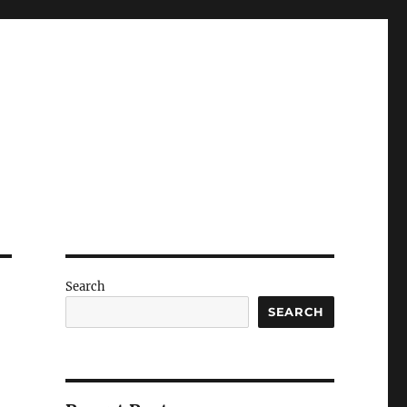
Search
SEARCH