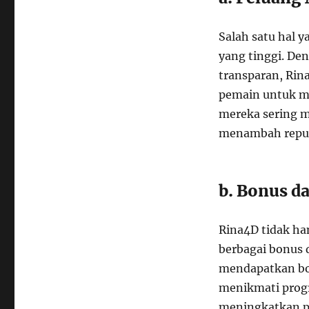
Salah satu hal 
yang tinggi. De
transparan, Ri
pemain untuk m
mereka sering m
menambah reputa
b. Bonus d
Rina4D tidak ha
berbagai bonus 
mendapatkan bon
menikmati progr
meningkatkan p