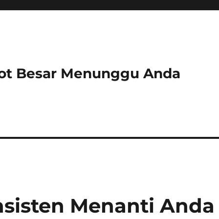
ckpot Besar Menunggu Anda
isten Menanti Anda