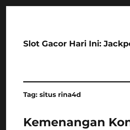
Slot Gacor Hari Ini: Ja
Tag:
situs rina4d
Kemenangan Kons