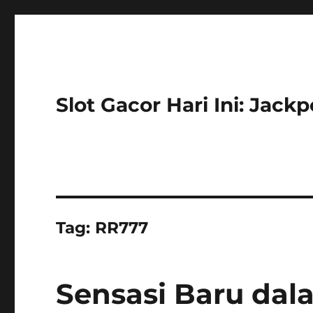
Slot Gacor Hari Ini: Ja
Tag:
RR777
Sensasi Baru da