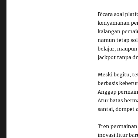
Bicara soal plat
kenyamanan peng
kalangan pemai
namun tetap sol
belajar, maupun
jackpot tanpa dr
Meski begitu, te
berbasis keberun
Anggap permaina
Atur batas berm
santai, dompet 
Tren permainan 
inovasi fitur ba