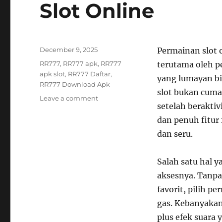
Slot Online
Posted
December 9, 2025
Permainan slot 
on
Tags
RR777
,
RR777 apk
,
RR777
terutama oleh 
apk slot
,
RR777 Daftar
,
yang lumayan bi
RR777 Download Apk
slot bukan cuma 
on
Leave a comment
setelah berakti
Sensasi
Baru
dan penuh fitur
dalam
dan seru.
Dunia
Permainan
Slot
Salah satu hal y
Online
aksesnya. Tanpa 
favorit, pilih 
gas. Kebanyakan
plus efek suara 