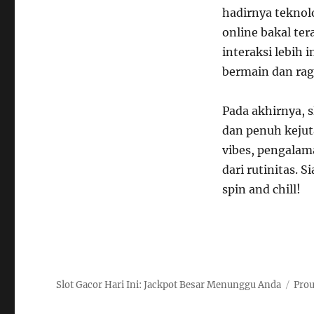
hadirnya teknol
online bakal te
interaksi lebih
bermain dan rag
Pada akhirnya, s
dan penuh kejut
vibes, pengalama
dari rutinitas. 
spin and chill!
Slot Gacor Hari Ini: Jackpot Besar Menunggu Anda
Prou