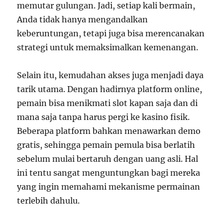
memutar gulungan. Jadi, setiap kali bermain,
Anda tidak hanya mengandalkan
keberuntungan, tetapi juga bisa merencanakan
strategi untuk memaksimalkan kemenangan.
Selain itu, kemudahan akses juga menjadi daya
tarik utama. Dengan hadirnya platform online,
pemain bisa menikmati slot kapan saja dan di
mana saja tanpa harus pergi ke kasino fisik.
Beberapa platform bahkan menawarkan demo
gratis, sehingga pemain pemula bisa berlatih
sebelum mulai bertaruh dengan uang asli. Hal
ini tentu sangat menguntungkan bagi mereka
yang ingin memahami mekanisme permainan
terlebih dahulu.