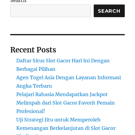
Search
Permainan
Slot
SEARCH
Online
Recent Posts
Daftar Situs Slot Gacor Hari Ini Dengan
Berbagai Pilihan
Agen Togel Asia Dengan Layanan Informasi
Angka Terbaru
Pelajari Rahasia Mendapatkan Jackpot
Melimpah dari Slot Gacor Favorit Pemain
Profesional!
Uji Strategi Jitu untuk Memperoleh
Kemenangan Berkelanjutan di Slot Gacor