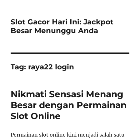
Slot Gacor Hari Ini: Jackpot
Besar Menunggu Anda
Tag:
raya22 login
Nikmati Sensasi Menang
Besar dengan Permainan
Slot Online
Permainan slot online kini menjadi salah satu