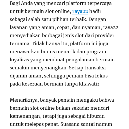
Bagi Anda yang mencari platform terpercaya
untuk bermain slot online,
raya22
hadir
sebagai salah satu pilihan terbaik. Dengan
layanan yang aman, cepat, dan nyaman, raya22
menyediakan berbagai jenis slot dari provider
ternama. Tidak hanya itu, platform ini juga
menawarkan bonus menarik dan program
loyalitas yang membuat pengalaman bermain
semakin menyenangkan. Setiap transaksi
dijamin aman, sehingga pemain bisa fokus
pada keseruan bermain tanpa khawatir.
Menariknya, banyak pemain mengaku bahwa
bermain slot online bukan sekadar mencari
kemenangan, tetapi juga sebagai hiburan
untuk melepas penat. Suasana santai namun