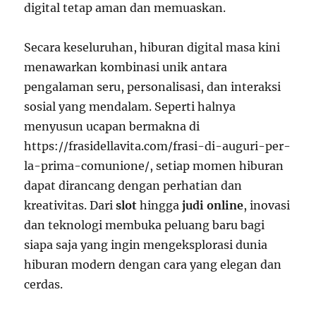
digital tetap aman dan memuaskan.
Secara keseluruhan, hiburan digital masa kini
menawarkan kombinasi unik antara
pengalaman seru, personalisasi, dan interaksi
sosial yang mendalam. Seperti halnya
menyusun ucapan bermakna di
https://frasidellavita.com/frasi-di-auguri-per-
la-prima-comunione/, setiap momen hiburan
dapat dirancang dengan perhatian dan
kreativitas. Dari
slot
hingga
judi online
, inovasi
dan teknologi membuka peluang baru bagi
siapa saja yang ingin mengeksplorasi dunia
hiburan modern dengan cara yang elegan dan
cerdas.