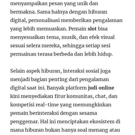
menyampaikan pesan yang unik dan
bermakna. Sama halnya dengan hiburan
digital, personalisasi memberikan pengalaman
yang lebih memuaskan. Pemain
slot
bisa
menyesuaikan tema, musik, dan efek visual
sesuai selera mereka, sehingga setiap sesi
permainan terasa berbeda dan lebih hidup.
Selain aspek hiburan, interaksi sosial juga
menjadi bagian penting dari pengalaman
digital saat ini. Banyak platform
judi online
kini menyediakan fitur komunitas, chat, dan
kompetisi real-time yang memungkinkan
pemain berinteraksi dengan sesama
penggemar. Hal ini menciptakan ekosistem di
mana hiburan bukan hanya soal menang atau