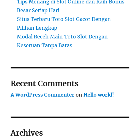
Tips Menang di Slot Online dan Raih Bonus
Besar Setiap Hari
Situs Terbaru Toto Slot Gacor Dengan
Pilihan Lengkap
Modal Receh Main Toto Slot Dengan
Keseruan Tanpa Batas
Recent Comments
A WordPress Commenter
on
Hello world!
Archives