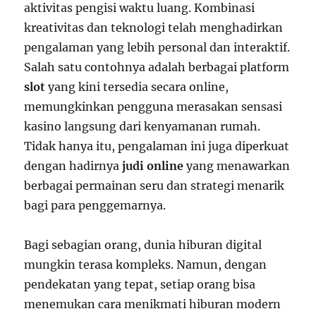
aktivitas pengisi waktu luang. Kombinasi
kreativitas dan teknologi telah menghadirkan
pengalaman yang lebih personal dan interaktif.
Salah satu contohnya adalah berbagai platform
slot
yang kini tersedia secara online,
memungkinkan pengguna merasakan sensasi
kasino langsung dari kenyamanan rumah.
Tidak hanya itu, pengalaman ini juga diperkuat
dengan hadirnya
judi online
yang menawarkan
berbagai permainan seru dan strategi menarik
bagi para penggemarnya.
Bagi sebagian orang, dunia hiburan digital
mungkin terasa kompleks. Namun, dengan
pendekatan yang tepat, setiap orang bisa
menemukan cara menikmati hiburan modern