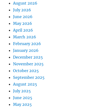
August 2026
July 2026
June 2026
May 2026
April 2026
March 2026
February 2026
January 2026
December 2025
November 2025
October 2025
September 2025
August 2025
July 2025
June 2025
May 2025