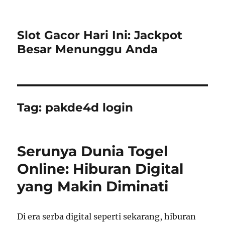
Slot Gacor Hari Ini: Jackpot
Besar Menunggu Anda
Tag:
pakde4d login
Serunya Dunia Togel
Online: Hiburan Digital
yang Makin Diminati
Di era serba digital seperti sekarang, hiburan