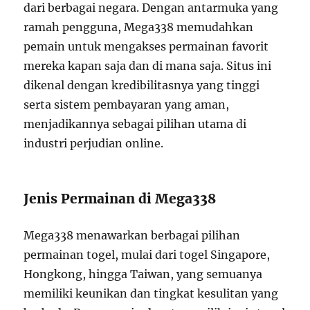
dari berbagai negara. Dengan antarmuka yang
ramah pengguna, Mega338 memudahkan
pemain untuk mengakses permainan favorit
mereka kapan saja dan di mana saja. Situs ini
dikenal dengan kredibilitasnya yang tinggi
serta sistem pembayaran yang aman,
menjadikannya sebagai pilihan utama di
industri perjudian online.
Jenis Permainan di Mega338
Mega338 menawarkan berbagai pilihan
permainan togel, mulai dari togel Singapore,
Hongkong, hingga Taiwan, yang semuanya
memiliki keunikan dan tingkat kesulitan yang