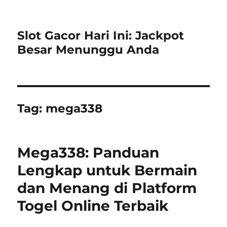
Slot Gacor Hari Ini: Jackpot
Besar Menunggu Anda
Tag:
mega338
Mega338: Panduan
Lengkap untuk Bermain
dan Menang di Platform
Togel Online Terbaik