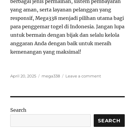
berbagai jenis permainan, sistem pembayaran
yang aman, serta layanan pelanggan yang
responsif, Mega338 menjadi pilihan utama bagi
para penggemar togel di Indonesia. Jangan lupa
untuk bermain dengan bijak dan selalu kelola
anggaran Anda dengan baik untuk meraih
kemenangan yang maksimal!
Posted
Tags
on
April 20, 2025
mega338
Leave a comment
on
Mega338:
Panduan
Lengkap
untuk
Bermain
Search
dan
Menang
SEARCH
di
Platform