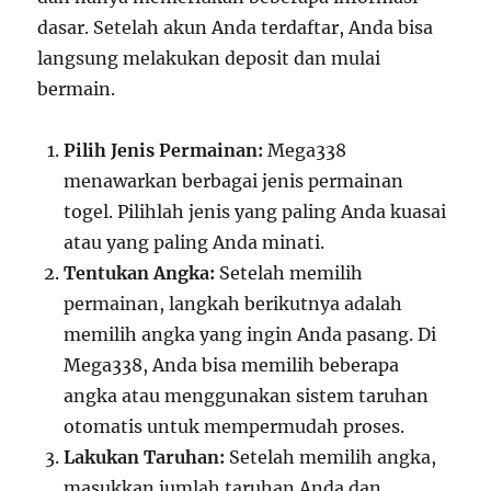
dasar. Setelah akun Anda terdaftar, Anda bisa
langsung melakukan deposit dan mulai
bermain.
Pilih Jenis Permainan:
Mega338
menawarkan berbagai jenis permainan
togel. Pilihlah jenis yang paling Anda kuasai
atau yang paling Anda minati.
Tentukan Angka:
Setelah memilih
permainan, langkah berikutnya adalah
memilih angka yang ingin Anda pasang. Di
Mega338, Anda bisa memilih beberapa
angka atau menggunakan sistem taruhan
otomatis untuk mempermudah proses.
Lakukan Taruhan:
Setelah memilih angka,
masukkan jumlah taruhan Anda dan