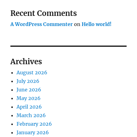
Recent Comments
A WordPress Commenter
on
Hello world!
Archives
August 2026
July 2026
June 2026
May 2026
April 2026
March 2026
February 2026
January 2026