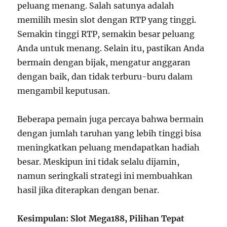
peluang menang. Salah satunya adalah
memilih mesin slot dengan RTP yang tinggi.
Semakin tinggi RTP, semakin besar peluang
Anda untuk menang. Selain itu, pastikan Anda
bermain dengan bijak, mengatur anggaran
dengan baik, dan tidak terburu-buru dalam
mengambil keputusan.
Beberapa pemain juga percaya bahwa bermain
dengan jumlah taruhan yang lebih tinggi bisa
meningkatkan peluang mendapatkan hadiah
besar. Meskipun ini tidak selalu dijamin,
namun seringkali strategi ini membuahkan
hasil jika diterapkan dengan benar.
Kesimpulan: Slot Mega188, Pilihan Tepat