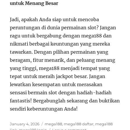
untuk Menang Besar
Jadi, apakah Anda siap untuk mencoba
peruntungan di dunia permainan slot? Jangan
ragu untuk bergabung dengan mega188 dan
nikmati berbagai keuntungan yang mereka
tawarkan. Dengan pilihan permainan yang
beragam, fitur menarik, dan peluang menang
yang tinggi, mega188 menjadi tempat yang
tepat untuk meraih jackpot besar. Jangan
lewatkan kesempatan untuk merasakan
sensasi bermain slot dengan hadiah-hadiah
fantastis! Bergabunglah sekarang dan buktikan
sendiri keberuntungan Anda!
Posted
Tags
January 4, 2026
mega188
,
mega188 daftar
,
mega188
on
on