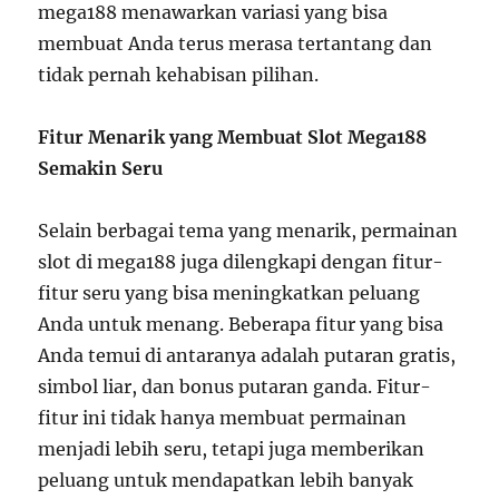
mega188 menawarkan variasi yang bisa
membuat Anda terus merasa tertantang dan
tidak pernah kehabisan pilihan.
Fitur Menarik yang Membuat Slot Mega188
Semakin Seru
Selain berbagai tema yang menarik, permainan
slot di mega188 juga dilengkapi dengan fitur-
fitur seru yang bisa meningkatkan peluang
Anda untuk menang. Beberapa fitur yang bisa
Anda temui di antaranya adalah putaran gratis,
simbol liar, dan bonus putaran ganda. Fitur-
fitur ini tidak hanya membuat permainan
menjadi lebih seru, tetapi juga memberikan
peluang untuk mendapatkan lebih banyak