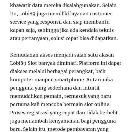
khawatir data mereka disalahgunakan. Selain
itu, Lobi89 juga memiliki layanan customer
service yang responsif dan siap membantu
kapan saja, sehingga jika ada kendala teknis
atau pertanyaan, solusi cepat bisa didapatkan.
Kemudahan akses menjadi salah satu alasan
Lobi89 Slot banyak diminati. Platform ini dapat
diakses melalui berbagai perangkat, baik
komputer maupun smartphone. Antarmuka
pengguna yang sederhana dan intuitif
memudahkan pemain, termasuk yang baru
pertama kali mencoba bermain slot online.
Proses registrasi yang cepat dan tidak berbelit
juga menambah kenyamanan bagi pengguna
baru. Selain itu, metode pembayaran yang