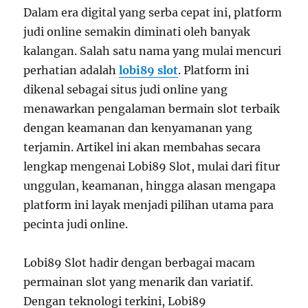
Dalam era digital yang serba cepat ini, platform
judi online semakin diminati oleh banyak
kalangan. Salah satu nama yang mulai mencuri
perhatian adalah
lobi89 slot
. Platform ini
dikenal sebagai situs judi online yang
menawarkan pengalaman bermain slot terbaik
dengan keamanan dan kenyamanan yang
terjamin. Artikel ini akan membahas secara
lengkap mengenai Lobi89 Slot, mulai dari fitur
unggulan, keamanan, hingga alasan mengapa
platform ini layak menjadi pilihan utama para
pecinta judi online.
Lobi89 Slot hadir dengan berbagai macam
permainan slot yang menarik dan variatif.
Dengan teknologi terkini, Lobi89