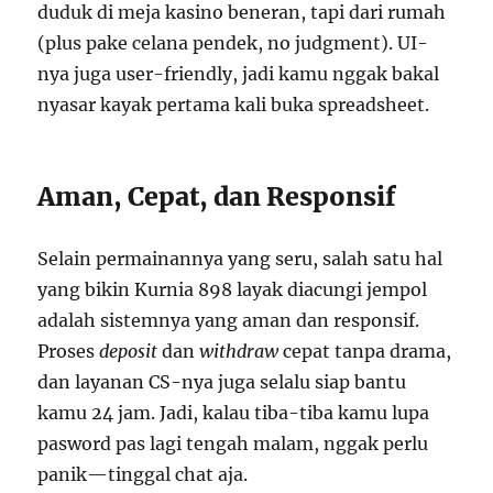
duduk di meja kasino beneran, tapi dari rumah
(plus pake celana pendek, no judgment). UI-
nya juga user-friendly, jadi kamu nggak bakal
nyasar kayak pertama kali buka spreadsheet.
Aman, Cepat, dan Responsif
Selain permainannya yang seru, salah satu hal
yang bikin Kurnia 898 layak diacungi jempol
adalah sistemnya yang aman dan responsif.
Proses
deposit
dan
withdraw
cepat tanpa drama,
dan layanan CS-nya juga selalu siap bantu
kamu 24 jam. Jadi, kalau tiba-tiba kamu lupa
pasword pas lagi tengah malam, nggak perlu
panik—tinggal chat aja.