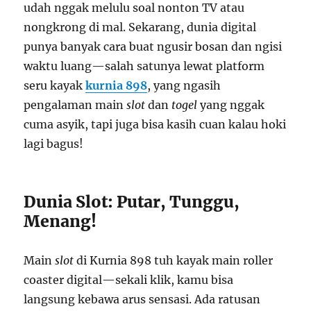
udah nggak melulu soal nonton TV atau
nongkrong di mal. Sekarang, dunia digital
punya banyak cara buat ngusir bosan dan ngisi
waktu luang—salah satunya lewat platform
seru kayak
kurnia 898
, yang ngasih
pengalaman main
slot
dan
togel
yang nggak
cuma asyik, tapi juga bisa kasih cuan kalau hoki
lagi bagus!
Dunia Slot: Putar, Tunggu,
Menang!
Main
slot
di Kurnia 898 tuh kayak main roller
coaster digital—sekali klik, kamu bisa
langsung kebawa arus sensasi. Ada ratusan