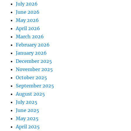
July 2026
June 2026
May 2026
April 2026
March 2026
February 2026
January 2026
December 2025
November 2025
October 2025
September 2025
August 2025
July 2025
June 2025
May 2025
April 2025