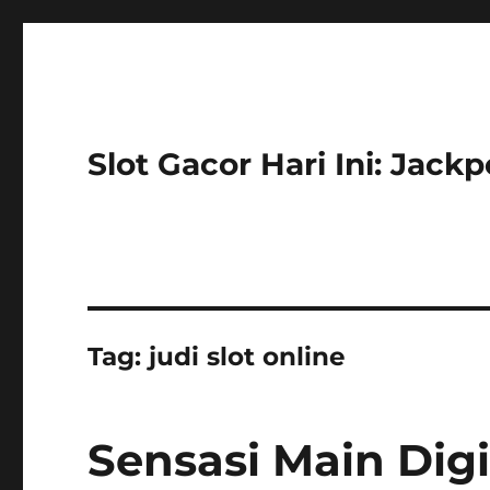
Slot Gacor Hari Ini: Ja
Tag:
judi slot online
Sensasi Main Digi