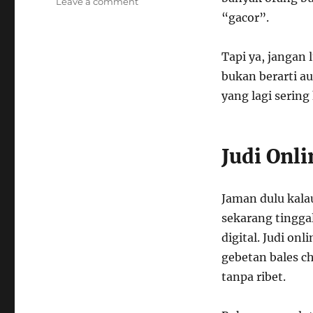
on
Leave a comment
Sensasi
“gacor”.
Main
Digital
Tapi ya, jangan 
yang
Bikin
bukan berarti au
Santai
yang lagi sering
&
Seru
Judi Onl
Jaman dulu kala
sekarang tinggal
digital. Judi on
gebetan bales ch
tanpa ribet.