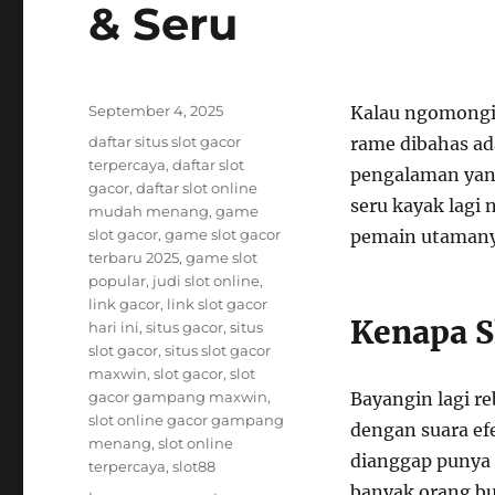
& Seru
Posted
September 4, 2025
Kalau ngomongin
on
Tags
daftar situs slot gacor
rame dibahas a
terpercaya
,
daftar slot
pengalaman yang
gacor
,
daftar slot online
seru kayak lagi n
mudah menang
,
game
slot gacor
,
game slot gacor
pemain utamany
terbaru 2025
,
game slot
popular
,
judi slot online
,
link gacor
,
link slot gacor
Kenapa Sl
hari ini
,
situs gacor
,
situs
slot gacor
,
situs slot gacor
maxwin
,
slot gacor
,
slot
gacor gampang maxwin
,
Bayangin lagi re
slot online gacor gampang
dengan suara ef
menang
,
slot online
dianggap punya 
terpercaya
,
slot88
banyak orang bu