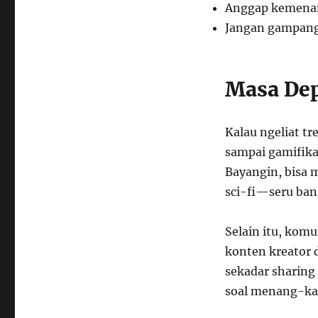
Anggap kemenan
Jangan gampang F
Masa Dep
Kalau ngeliat tr
sampai gamifika
Bayangin, bisa m
sci-fi—seru ban
Selain itu, kom
konten kreator 
sekadar sharing
soal menang-kala