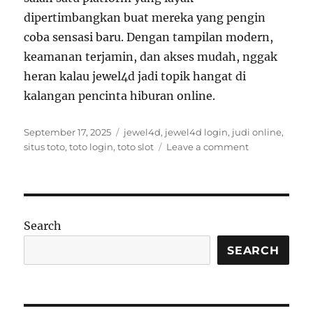
dipertimbangkan buat mereka yang pengin
coba sensasi baru. Dengan tampilan modern,
keamanan terjamin, dan akses mudah, nggak
heran kalau jewel4d jadi topik hangat di
kalangan pencinta hiburan online.
Posted
Tags
September 17, 2025
jewel4d
,
jewel4d login
,
judi online
,
on
on
situs toto
,
toto login
,
toto slot
Leave a comment
Rahasia
Hiburan
Digital
yang
Lagi
Search
Ramai
Jadi
SEARCH
Perbincanga