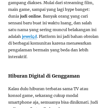
gampang diakses. Mulai dari streaming film,
main game, sampai yang lagi hype banget:
dunia
judi online
. Banyak orang yang cari
sensasi baru buat isi waktu luang, dan salah
satu nama yang sering muncul belakangan ini
adalah
jewel4d
. Platform ini jadi bahan obrolan
di berbagai komunitas karena menawarkan
pengalaman bermain yang beda dan lebih
interaktif.
Hiburan Digital di Genggaman
Kalau dulu hiburan terbatas sama TV atau
konsol game, sekarang cukup modal
smartphone aja, semuanya bisa dinikmati. Judi