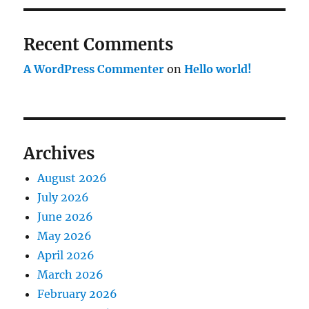
Recent Comments
A WordPress Commenter
on
Hello world!
Archives
August 2026
July 2026
June 2026
May 2026
April 2026
March 2026
February 2026