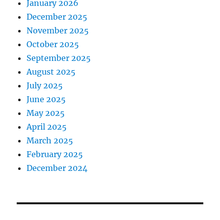
January 2026
December 2025
November 2025
October 2025
September 2025
August 2025
July 2025
June 2025
May 2025
April 2025
March 2025
February 2025
December 2024