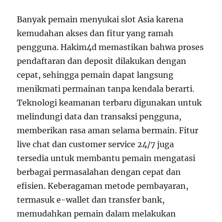
Banyak pemain menyukai slot Asia karena
kemudahan akses dan fitur yang ramah
pengguna. Hakim4d memastikan bahwa proses
pendaftaran dan deposit dilakukan dengan
cepat, sehingga pemain dapat langsung
menikmati permainan tanpa kendala berarti.
Teknologi keamanan terbaru digunakan untuk
melindungi data dan transaksi pengguna,
memberikan rasa aman selama bermain. Fitur
live chat dan customer service 24/7 juga
tersedia untuk membantu pemain mengatasi
berbagai permasalahan dengan cepat dan
efisien. Keberagaman metode pembayaran,
termasuk e-wallet dan transfer bank,
memudahkan pemain dalam melakukan