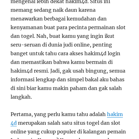
mengenal lebih dekat hakim4d. Situs ini
memang sedang naik daun karena
menawarkan berbagai kemudahan dan
kenyamanan buat para pecinta permainan slot
dan togel. Nah, buat kamu yang ingin ikut
seru-seruan di dunia judi online, penting
banget untuk tahu cara akses hakim4d login
dan memastikan bahwa kamu bermain di
hakim4d resmi. Jadi, gak usah bingung, semua
informasi lengkap dan simpel bakal aku bahas
di sini biar kamu makin paham dan gak salah
langkah.
Pertama, yang perlu kamu tahu adalah
hakim
4d
merupakan salah satu situs togel dan slot
online yang cukup populer di kalangan pemain