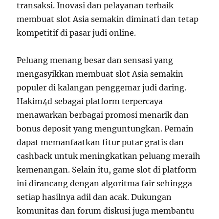
transaksi. Inovasi dan pelayanan terbaik
membuat slot Asia semakin diminati dan tetap
kompetitif di pasar judi online.
Peluang menang besar dan sensasi yang
mengasyikkan membuat slot Asia semakin
populer di kalangan penggemar judi daring.
Hakim4d sebagai platform terpercaya
menawarkan berbagai promosi menarik dan
bonus deposit yang menguntungkan. Pemain
dapat memanfaatkan fitur putar gratis dan
cashback untuk meningkatkan peluang meraih
kemenangan. Selain itu, game slot di platform
ini dirancang dengan algoritma fair sehingga
setiap hasilnya adil dan acak. Dukungan
komunitas dan forum diskusi juga membantu