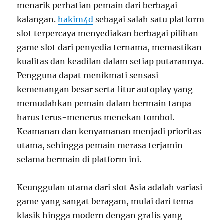
menarik perhatian pemain dari berbagai
kalangan.
hakim4d
sebagai salah satu platform
slot terpercaya menyediakan berbagai pilihan
game slot dari penyedia ternama, memastikan
kualitas dan keadilan dalam setiap putarannya.
Pengguna dapat menikmati sensasi
kemenangan besar serta fitur autoplay yang
memudahkan pemain dalam bermain tanpa
harus terus-menerus menekan tombol.
Keamanan dan kenyamanan menjadi prioritas
utama, sehingga pemain merasa terjamin
selama bermain di platform ini.
Keunggulan utama dari slot Asia adalah variasi
game yang sangat beragam, mulai dari tema
klasik hingga modern dengan grafis yang