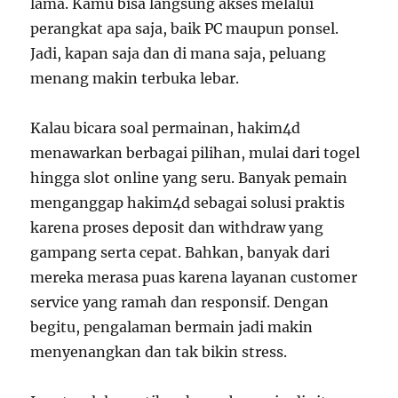
lama. Kamu bisa langsung akses melalui
perangkat apa saja, baik PC maupun ponsel.
Jadi, kapan saja dan di mana saja, peluang
menang makin terbuka lebar.
Kalau bicara soal permainan, hakim4d
menawarkan berbagai pilihan, mulai dari togel
hingga slot online yang seru. Banyak pemain
menganggap hakim4d sebagai solusi praktis
karena proses deposit dan withdraw yang
gampang serta cepat. Bahkan, banyak dari
mereka merasa puas karena layanan customer
service yang ramah dan responsif. Dengan
begitu, pengalaman bermain jadi makin
menyenangkan dan tak bikin stress.