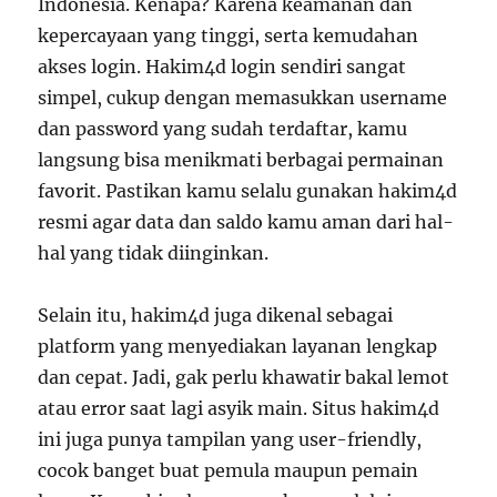
Indonesia. Kenapa? Karena keamanan dan
kepercayaan yang tinggi, serta kemudahan
akses login. Hakim4d login sendiri sangat
simpel, cukup dengan memasukkan username
dan password yang sudah terdaftar, kamu
langsung bisa menikmati berbagai permainan
favorit. Pastikan kamu selalu gunakan hakim4d
resmi agar data dan saldo kamu aman dari hal-
hal yang tidak diinginkan.
Selain itu, hakim4d juga dikenal sebagai
platform yang menyediakan layanan lengkap
dan cepat. Jadi, gak perlu khawatir bakal lemot
atau error saat lagi asyik main. Situs hakim4d
ini juga punya tampilan yang user-friendly,
cocok banget buat pemula maupun pemain