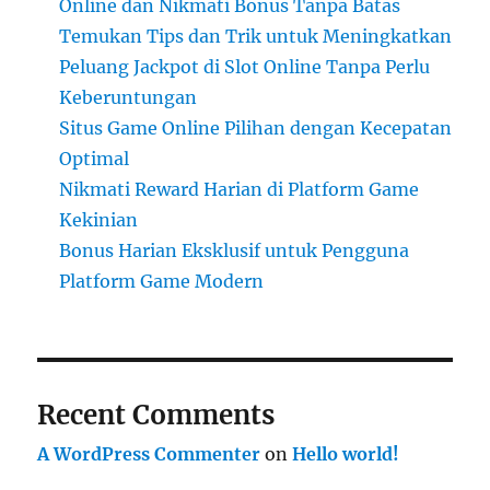
Online dan Nikmati Bonus Tanpa Batas
Temukan Tips dan Trik untuk Meningkatkan
Peluang Jackpot di Slot Online Tanpa Perlu
Keberuntungan
Situs Game Online Pilihan dengan Kecepatan
Optimal
Nikmati Reward Harian di Platform Game
Kekinian
Bonus Harian Eksklusif untuk Pengguna
Platform Game Modern
Recent Comments
A WordPress Commenter
on
Hello world!