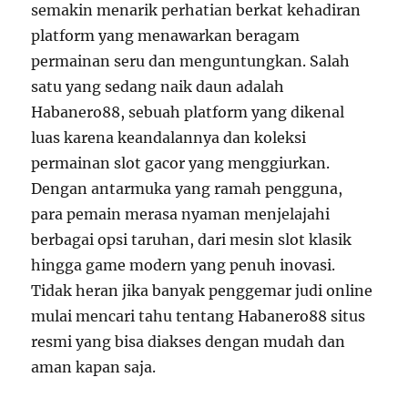
semakin menarik perhatian berkat kehadiran
platform yang menawarkan beragam
permainan seru dan menguntungkan. Salah
satu yang sedang naik daun adalah
Habanero88, sebuah platform yang dikenal
luas karena keandalannya dan koleksi
permainan slot gacor yang menggiurkan.
Dengan antarmuka yang ramah pengguna,
para pemain merasa nyaman menjelajahi
berbagai opsi taruhan, dari mesin slot klasik
hingga game modern yang penuh inovasi.
Tidak heran jika banyak penggemar judi online
mulai mencari tahu tentang Habanero88 situs
resmi yang bisa diakses dengan mudah dan
aman kapan saja.