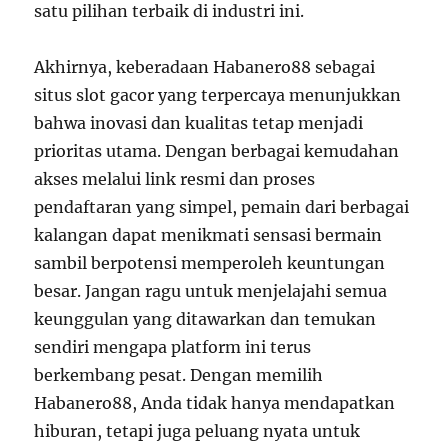
satu pilihan terbaik di industri ini.
Akhirnya, keberadaan Habanero88 sebagai
situs slot gacor yang terpercaya menunjukkan
bahwa inovasi dan kualitas tetap menjadi
prioritas utama. Dengan berbagai kemudahan
akses melalui link resmi dan proses
pendaftaran yang simpel, pemain dari berbagai
kalangan dapat menikmati sensasi bermain
sambil berpotensi memperoleh keuntungan
besar. Jangan ragu untuk menjelajahi semua
keunggulan yang ditawarkan dan temukan
sendiri mengapa platform ini terus
berkembang pesat. Dengan memilih
Habanero88, Anda tidak hanya mendapatkan
hiburan, tetapi juga peluang nyata untuk