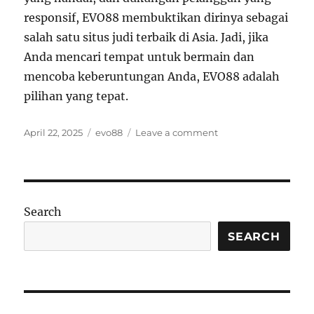
responsif, EVO88 membuktikan dirinya sebagai
salah satu situs judi terbaik di Asia. Jadi, jika
Anda mencari tempat untuk bermain dan
mencoba keberuntungan Anda, EVO88 adalah
pilihan yang tepat.
Posted
Tags
on
April 22, 2025
evo88
Leave a comment
on
Panduan
Lengkap
Bermain
di
EVO88:
Search
Tips,
Fitur,
SEARCH
dan
Keuntungan
yang
Perlu
Anda