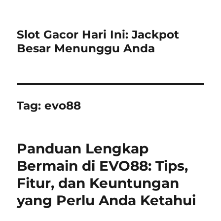
Slot Gacor Hari Ini: Jackpot
Besar Menunggu Anda
Tag:
evo88
Panduan Lengkap
Bermain di EVO88: Tips,
Fitur, dan Keuntungan
yang Perlu Anda Ketahui