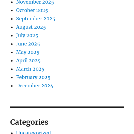
November 2025
October 2025
September 2025
August 2025
July 2025
June 2025
May 2025
April 2025
March 2025
February 2025
December 2024
Categories
Uncategorized