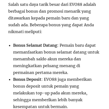
Salah satu daya tarik besar dari EVO88 adalah
berbagai bonus dan promosi menarik yang
ditawarkan kepada pemain baru dan yang
sudah ada. Beberapa bonus yang dapat Anda
nikmati meliputi:
Bonus Selamat Datang
: Pemain baru dapat
memanfaatkan bonus selamat datang untuk
menambah saldo akun mereka dan
meningkatkan peluang menang di
permainan pertama mereka.
Bonus Deposit
: EVO88 juga memberikan
bonus deposit untuk pemain yang
melakukan top-up pada akun mereka,
sehingga memberikan lebih banyak
kesempatan untuk bermain.