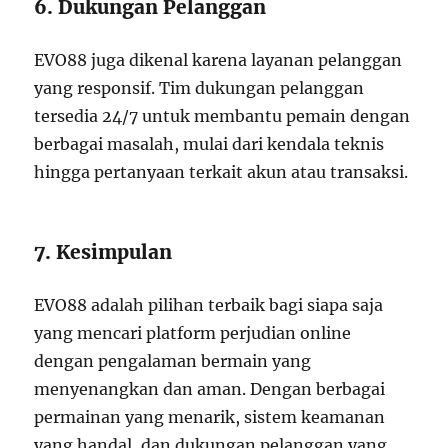
6. Dukungan Pelanggan
EVO88 juga dikenal karena layanan pelanggan
yang responsif. Tim dukungan pelanggan
tersedia 24/7 untuk membantu pemain dengan
berbagai masalah, mulai dari kendala teknis
hingga pertanyaan terkait akun atau transaksi.
7. Kesimpulan
EVO88 adalah pilihan terbaik bagi siapa saja
yang mencari platform perjudian online
dengan pengalaman bermain yang
menyenangkan dan aman. Dengan berbagai
permainan yang menarik, sistem keamanan
yang handal, dan dukungan pelanggan yang