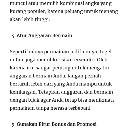
muncul atau memilih kombinasi angka yang
kurang populer, karena peluang untuk menang
akan lebih tinggi.
Atur Anggaran Bermain
Seperti halnya permainan judi lainnya, togel
online juga memiliki risiko tersendiri. Oleh
karena itu, sangat penting untuk mengatur
anggaran bermain Anda. Jangan pernah
bertaruh lebih dari yang Anda mampu untuk
kehilangan. Tetapkan anggaran dan bermain
dengan bijak agar Anda tetap bisa menikmati
permainan tanpa merasa terbebani.
Gunakan Fitur Bonus dan Promosi