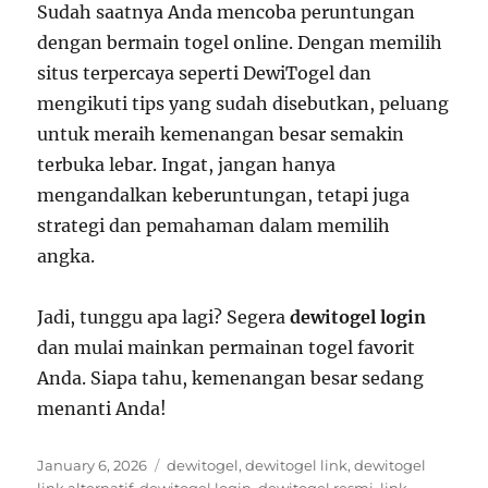
Sudah saatnya Anda mencoba peruntungan
dengan bermain togel online. Dengan memilih
situs terpercaya seperti DewiTogel dan
mengikuti tips yang sudah disebutkan, peluang
untuk meraih kemenangan besar semakin
terbuka lebar. Ingat, jangan hanya
mengandalkan keberuntungan, tetapi juga
strategi dan pemahaman dalam memilih
angka.
Jadi, tunggu apa lagi? Segera
dewitogel login
dan mulai mainkan permainan togel favorit
Anda. Siapa tahu, kemenangan besar sedang
menanti Anda!
Posted
Tags
January 6, 2026
dewitogel
,
dewitogel link
,
dewitogel
on