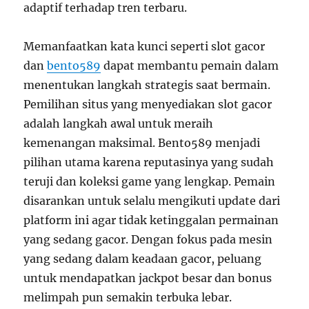
adaptif terhadap tren terbaru.
Memanfaatkan kata kunci seperti slot gacor
dan
bento589
dapat membantu pemain dalam
menentukan langkah strategis saat bermain.
Pemilihan situs yang menyediakan slot gacor
adalah langkah awal untuk meraih
kemenangan maksimal. Bento589 menjadi
pilihan utama karena reputasinya yang sudah
teruji dan koleksi game yang lengkap. Pemain
disarankan untuk selalu mengikuti update dari
platform ini agar tidak ketinggalan permainan
yang sedang gacor. Dengan fokus pada mesin
yang sedang dalam keadaan gacor, peluang
untuk mendapatkan jackpot besar dan bonus
melimpah pun semakin terbuka lebar.