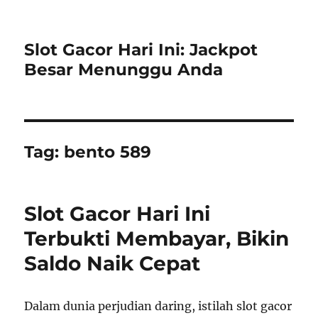
Slot Gacor Hari Ini: Jackpot
Besar Menunggu Anda
Tag:
bento 589
Slot Gacor Hari Ini
Terbukti Membayar, Bikin
Saldo Naik Cepat
Dalam dunia perjudian daring, istilah slot gacor