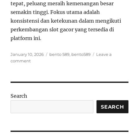
tepat, peluang meraih kemenangan besar
semakin tinggi. Fokus utama adalah
konsistensi dan ketekunan dalam mengikuti
perkembangan slot gacor yang tersedia di
platform ini.
Posted
Tags
January 10, 2026
bento 589
,
bento589
Leave a
on
on
comment
Slot
Gacor
Hari
Ini
Terbukti
Search
Membayar,
Bikin
SEARCH
Saldo
Naik
Cepat