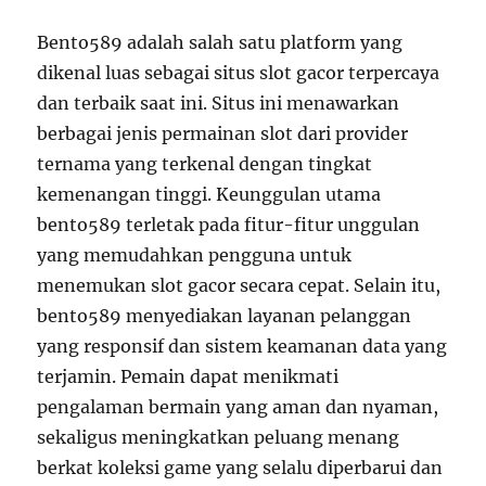
Bento589 adalah salah satu platform yang
dikenal luas sebagai situs slot gacor terpercaya
dan terbaik saat ini. Situs ini menawarkan
berbagai jenis permainan slot dari provider
ternama yang terkenal dengan tingkat
kemenangan tinggi. Keunggulan utama
bento589 terletak pada fitur-fitur unggulan
yang memudahkan pengguna untuk
menemukan slot gacor secara cepat. Selain itu,
bento589 menyediakan layanan pelanggan
yang responsif dan sistem keamanan data yang
terjamin. Pemain dapat menikmati
pengalaman bermain yang aman dan nyaman,
sekaligus meningkatkan peluang menang
berkat koleksi game yang selalu diperbarui dan