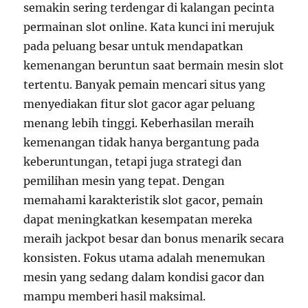
semakin sering terdengar di kalangan pecinta
permainan slot online. Kata kunci ini merujuk
pada peluang besar untuk mendapatkan
kemenangan beruntun saat bermain mesin slot
tertentu. Banyak pemain mencari situs yang
menyediakan fitur slot gacor agar peluang
menang lebih tinggi. Keberhasilan meraih
kemenangan tidak hanya bergantung pada
keberuntungan, tetapi juga strategi dan
pemilihan mesin yang tepat. Dengan
memahami karakteristik slot gacor, pemain
dapat meningkatkan kesempatan mereka
meraih jackpot besar dan bonus menarik secara
konsisten. Fokus utama adalah menemukan
mesin yang sedang dalam kondisi gacor dan
mampu memberi hasil maksimal.