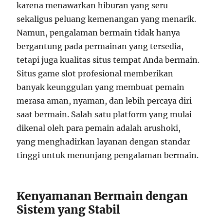
karena menawarkan hiburan yang seru
sekaligus peluang kemenangan yang menarik.
Namun, pengalaman bermain tidak hanya
bergantung pada permainan yang tersedia,
tetapi juga kualitas situs tempat Anda bermain.
Situs game slot profesional memberikan
banyak keunggulan yang membuat pemain
merasa aman, nyaman, dan lebih percaya diri
saat bermain. Salah satu platform yang mulai
dikenal oleh para pemain adalah arushoki,
yang menghadirkan layanan dengan standar
tinggi untuk menunjang pengalaman bermain.
Kenyamanan Bermain dengan
Sistem yang Stabil