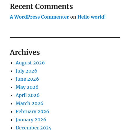
Recent Comments
A WordPress Commenter
on
Hello world!
Archives
August 2026
July 2026
June 2026
May 2026
April 2026
March 2026
February 2026
January 2026
December 2025