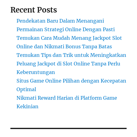
Recent Posts
Pendekatan Baru Dalam Menangani
Permainan Strategi Online Dengan Pasti
Temukan Cara Mudah Menang Jackpot Slot
Online dan Nikmati Bonus Tanpa Batas
Temukan Tips dan Trik untuk Meningkatkan
Peluang Jackpot di Slot Online Tanpa Perlu
Keberuntungan
Situs Game Online Pilihan dengan Kecepatan
Optimal
Nikmati Reward Harian di Platform Game
Kekinian