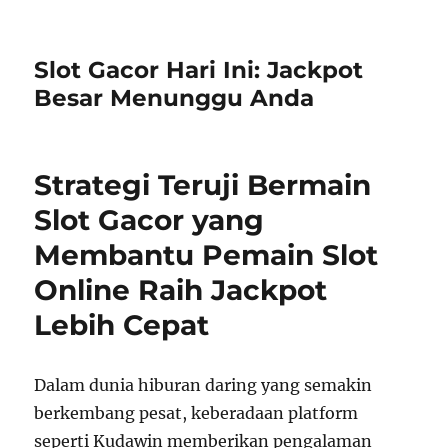
Slot Gacor Hari Ini: Jackpot
Besar Menunggu Anda
Strategi Teruji Bermain
Slot Gacor yang
Membantu Pemain Slot
Online Raih Jackpot
Lebih Cepat
Dalam dunia hiburan daring yang semakin
berkembang pesat, keberadaan platform
seperti Kudawin memberikan pengalaman