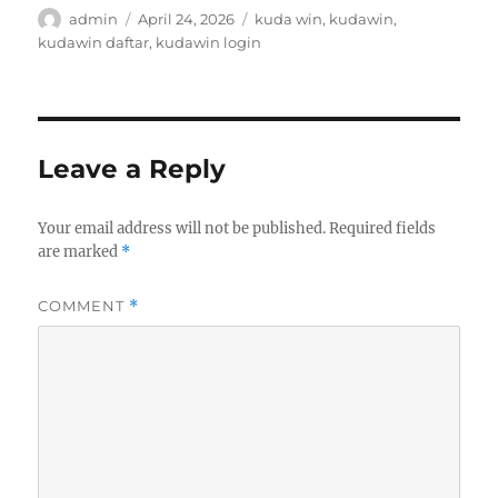
Author
Posted
Tags
admin
April 24, 2026
kuda win
,
kudawin
,
on
kudawin daftar
,
kudawin login
Leave a Reply
Your email address will not be published.
Required fields
are marked
*
COMMENT
*