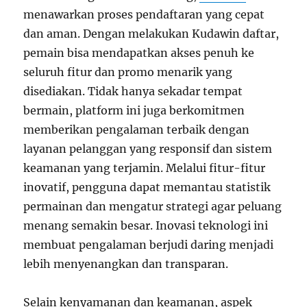
menawarkan proses pendaftaran yang cepat
dan aman. Dengan melakukan Kudawin daftar,
pemain bisa mendapatkan akses penuh ke
seluruh fitur dan promo menarik yang
disediakan. Tidak hanya sekadar tempat
bermain, platform ini juga berkomitmen
memberikan pengalaman terbaik dengan
layanan pelanggan yang responsif dan sistem
keamanan yang terjamin. Melalui fitur-fitur
inovatif, pengguna dapat memantau statistik
permainan dan mengatur strategi agar peluang
menang semakin besar. Inovasi teknologi ini
membuat pengalaman berjudi daring menjadi
lebih menyenangkan dan transparan.
Selain kenyamanan dan keamanan, aspek