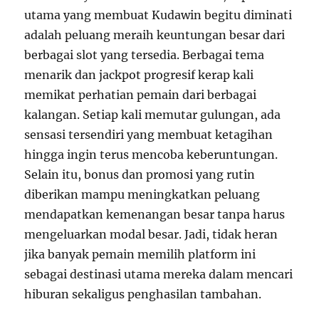
utama yang membuat Kudawin begitu diminati
adalah peluang meraih keuntungan besar dari
berbagai slot yang tersedia. Berbagai tema
menarik dan jackpot progresif kerap kali
memikat perhatian pemain dari berbagai
kalangan. Setiap kali memutar gulungan, ada
sensasi tersendiri yang membuat ketagihan
hingga ingin terus mencoba keberuntungan.
Selain itu, bonus dan promosi yang rutin
diberikan mampu meningkatkan peluang
mendapatkan kemenangan besar tanpa harus
mengeluarkan modal besar. Jadi, tidak heran
jika banyak pemain memilih platform ini
sebagai destinasi utama mereka dalam mencari
hiburan sekaligus penghasilan tambahan.