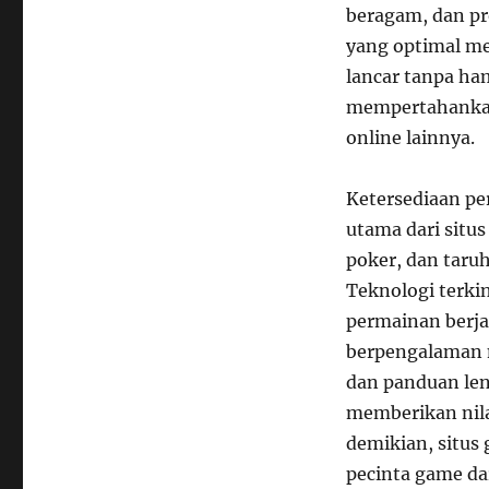
beragam, dan p
yang optimal me
lancar tanpa ha
mempertahankan 
online lainnya.
Ketersediaan pe
utama dari situs
poker, dan taru
Teknologi terki
permainan berja
berpengalaman m
dan panduan len
memberikan nila
demikian, situ
pecinta game da