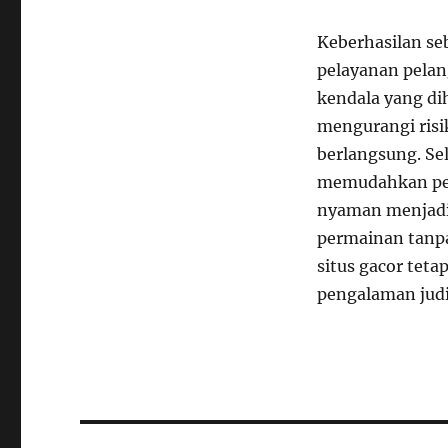
Keberhasilan se
pelayanan pelan
kendala yang di
mengurangi risi
berlangsung. Se
memudahkan pem
nyaman menjadi 
permainan tanpa
situs gacor tet
pengalaman jud