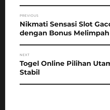
Post
PREVIOUS
navigation
Nikmati Sensasi Slot Gacor
Previous
post:
dengan Bonus Melimpah 
NEXT
Togel Online Pilihan Ut
Next
post:
Stabil