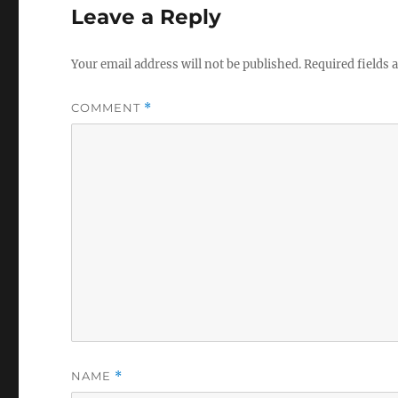
Leave a Reply
Your email address will not be published.
Required fields
COMMENT
*
NAME
*