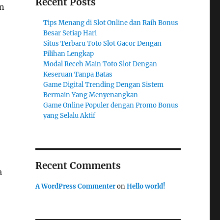
Recent Posts
an
Tips Menang di Slot Online dan Raih Bonus
Besar Setiap Hari
Situs Terbaru Toto Slot Gacor Dengan
Pilihan Lengkap
Modal Receh Main Toto Slot Dengan
Keseruan Tanpa Batas
Game Digital Trending Dengan Sistem
Bermain Yang Menyenangkan
Game Online Populer dengan Promo Bonus
yang Selalu Aktif
Recent Comments
a
A WordPress Commenter
on
Hello world!