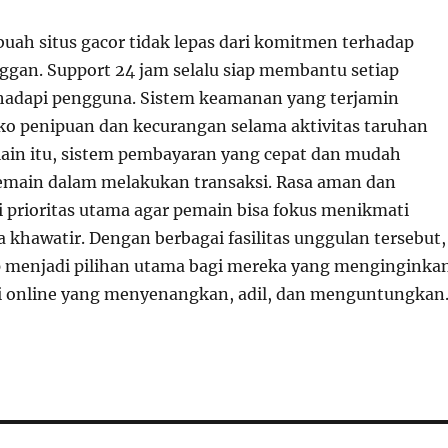
buah situs gacor tidak lepas dari komitmen terhadap
ggan. Support 24 jam selalu siap membantu setiap
hadapi pengguna. Sistem keamanan yang terjamin
ko penipuan dan kecurangan selama aktivitas taruhan
lain itu, sistem pembayaran yang cepat dan mudah
ain dalam melakukan transaksi. Rasa aman dan
prioritas utama agar pemain bisa fokus menikmati
 khawatir. Dengan berbagai fasilitas unggulan tersebut,
ap menjadi pilihan utama bagi mereka yang menginginka
i online yang menyenangkan, adil, dan menguntungkan