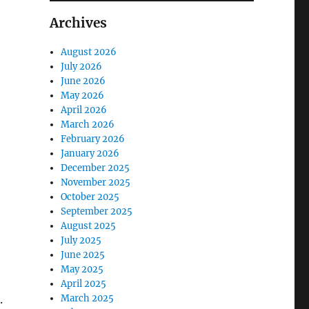
Archives
August 2026
July 2026
June 2026
May 2026
April 2026
March 2026
February 2026
January 2026
December 2025
November 2025
October 2025
September 2025
August 2025
July 2025
June 2025
May 2025
April 2025
.
March 2025