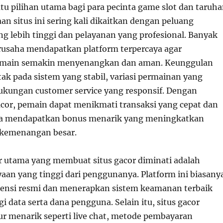
tu pilihan utama bagi para pecinta game slot dan taruh
an situs ini sering kali dikaitkan dengan peluang
 lebih tinggi dan pelayanan yang profesional. Banyak
usaha mendapatkan platform terpercaya agar
main semakin menyenangkan dan aman. Keunggulan
etak pada sistem yang stabil, variasi permainan yang
dukungan customer service yang responsif. Dengan
acor, pemain dapat menikmati transaksi yang cepat dan
rta mendapatkan bonus menarik yang meningkatkan
 kemenangan besar.
or utama yang membuat situs gacor diminati adalah
yaan yang tinggi dari penggunanya. Platform ini biasany
ensi resmi dan menerapkan sistem keamanan terbaik
 data serta dana pengguna. Selain itu, situs gacor
r menarik seperti live chat, metode pembayaran