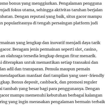
romo bonus yang menggiurkan. Pengalaman pengguna
njadi fokus utama, sehingga aktivitas taruhan berjalan
mbatan. Dengan reputasi yang baik, situs gacor mampu
popularitasnya di tengah persaingan platform judi
rmainan yang lengkap dan inovatif menjadi daya tarik
 gacor. Beragam jenis permainan seperti slot, casino,
han olahraga tersedia lengkap dengan fitur menarik.
ni diterapkan untuk memastikan setiap transaksi dan
lan adil dan transparan. Pemula maupun pemain
endapatkan manfaat dari tampilan yang user-friendly
gkap. Bonus deposit, cashback, dan promosi reguler
i tambah yang besar bagi para penggunanya. Dengan
s gacor mampu memenuhi kebutuhan berbagai kalangan
ring yang ingin merasakan pengalaman bermain terbaik