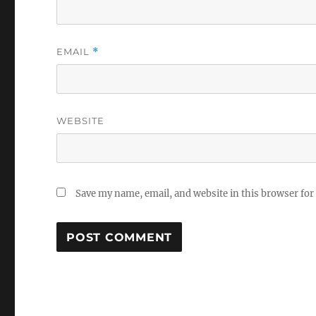
EMAIL
*
WEBSITE
Save my name, email, and website in this browser for