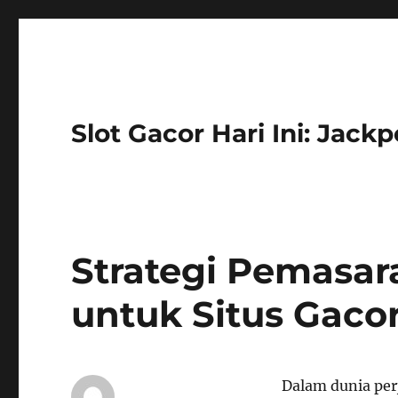
Slot Gacor Hari Ini: Ja
Strategi Pemasara
untuk Situs Gaco
Dalam dunia per