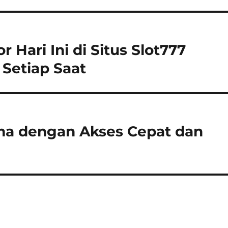
 Hari Ini di Situs Slot777
Setiap Saat
ama dengan Akses Cepat dan