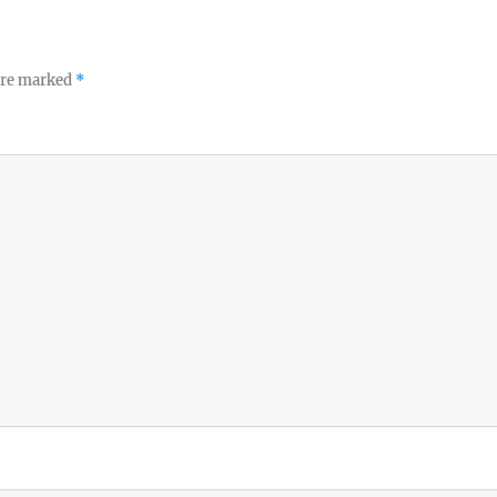
 are marked
*