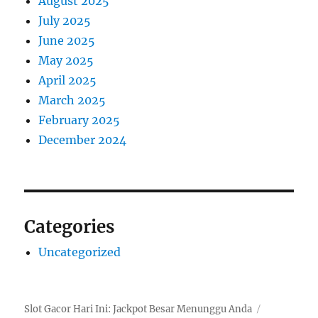
August 2025
July 2025
June 2025
May 2025
April 2025
March 2025
February 2025
December 2024
Categories
Uncategorized
Slot Gacor Hari Ini: Jackpot Besar Menunggu Anda