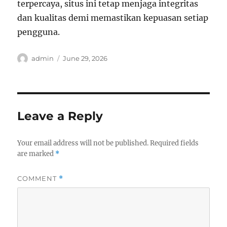
terpercaya, situs ini tetap menjaga integritas
dan kualitas demi memastikan kepuasan setiap
pengguna.
Author
Posted
admin
June 29, 2026
on
Leave a Reply
Your email address will not be published.
Required fields
are marked
*
COMMENT
*