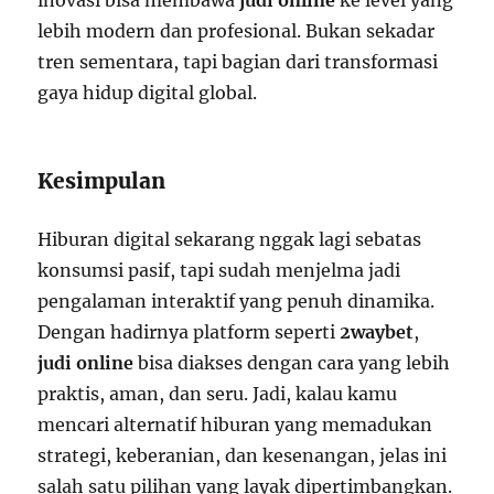
inovasi bisa membawa
judi online
ke level yang
lebih modern dan profesional. Bukan sekadar
tren sementara, tapi bagian dari transformasi
gaya hidup digital global.
Kesimpulan
Hiburan digital sekarang nggak lagi sebatas
konsumsi pasif, tapi sudah menjelma jadi
pengalaman interaktif yang penuh dinamika.
Dengan hadirnya platform seperti
2waybet
,
judi online
bisa diakses dengan cara yang lebih
praktis, aman, dan seru. Jadi, kalau kamu
mencari alternatif hiburan yang memadukan
strategi, keberanian, dan kesenangan, jelas ini
salah satu pilihan yang layak dipertimbangkan.