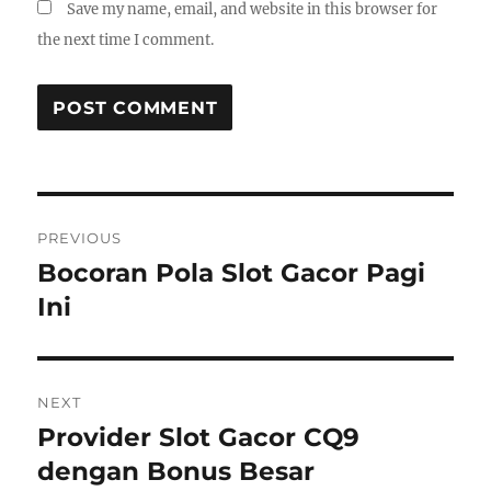
Save my name, email, and website in this browser for
the next time I comment.
Post
PREVIOUS
navigation
Bocoran Pola Slot Gacor Pagi
Previous
post:
Ini
NEXT
Provider Slot Gacor CQ9
Next
post:
dengan Bonus Besar