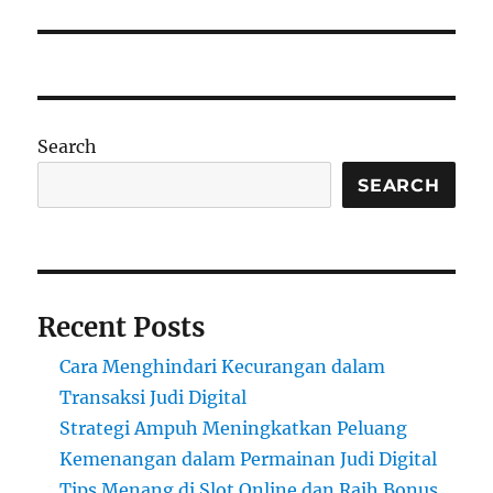
Search
SEARCH
Recent Posts
Cara Menghindari Kecurangan dalam
Transaksi Judi Digital
Strategi Ampuh Meningkatkan Peluang
Kemenangan dalam Permainan Judi Digital
Tips Menang di Slot Online dan Raih Bonus