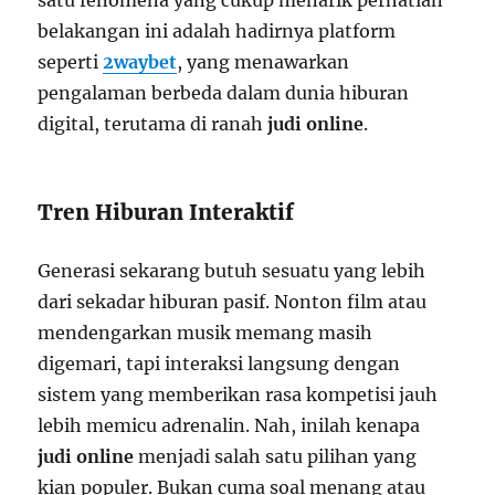
satu fenomena yang cukup menarik perhatian
belakangan ini adalah hadirnya platform
seperti
2waybet
, yang menawarkan
pengalaman berbeda dalam dunia hiburan
digital, terutama di ranah
judi online
.
Tren Hiburan Interaktif
Generasi sekarang butuh sesuatu yang lebih
dari sekadar hiburan pasif. Nonton film atau
mendengarkan musik memang masih
digemari, tapi interaksi langsung dengan
sistem yang memberikan rasa kompetisi jauh
lebih memicu adrenalin. Nah, inilah kenapa
judi online
menjadi salah satu pilihan yang
kian populer. Bukan cuma soal menang atau