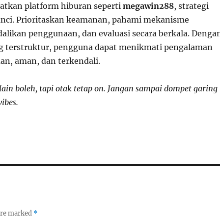
tkan platform hiburan seperti
megawin288
, strategi
unci. Prioritaskan keamanan, pahami mekanisme
alikan penggunaan, dan evaluasi secara berkala. Denga
g terstruktur, pengguna dapat menikmati pengalaman
an, aman, dan terkendali.
ain boleh, tapi otak tetap on. Jangan sampai dompet garing
ibes.
 are marked
*