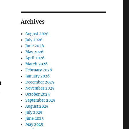
Archives
August 2026
July 2026
June 2026
May 2026
April 2026
March 2026
February 2026
January 2026
December 2025
i
November 2025
n
October 2025
September 2025
August 2025
July 2025
June 2025
May 2025