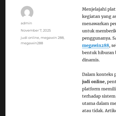
Menjelajahi plat
kegiatan yang a
Author
admin
menawarkan peng
Posted
November 7, 2025
untuk memberika
on
Tags
judi online
,
megawin 288
,
penggunanya. Sa
megawin288
megawin288
, s
bentuk hiburan 
dinamis.
Dalam konteks 
judi online
, pen
platform memili
terhadap sistem
utama dalam me
atau tidak. Arti