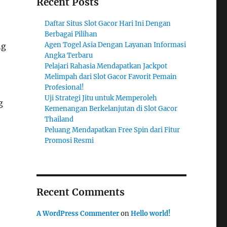
Recent Posts
Daftar Situs Slot Gacor Hari Ini Dengan
Berbagai Pilihan
Agen Togel Asia Dengan Layanan Informasi
ng
Angka Terbaru
Pelajari Rahasia Mendapatkan Jackpot
Melimpah dari Slot Gacor Favorit Pemain
Profesional!
Uji Strategi Jitu untuk Memperoleh
g
Kemenangan Berkelanjutan di Slot Gacor
Thailand
Peluang Mendapatkan Free Spin dari Fitur
Promosi Resmi
Recent Comments
A WordPress Commenter
on
Hello world!