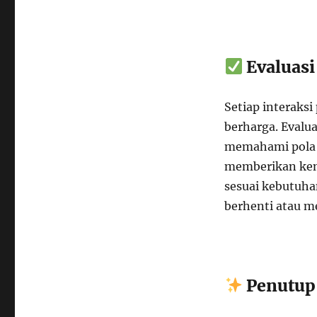
Evaluasi
Setiap interaks
berharga. Evalu
memahami pola 
memberikan ken
sesuai kebutuhan
berhenti atau me
Penutup