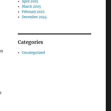
April 2025
March 2025
February 2025
December 2024
Categories
em
Uncategorized
n