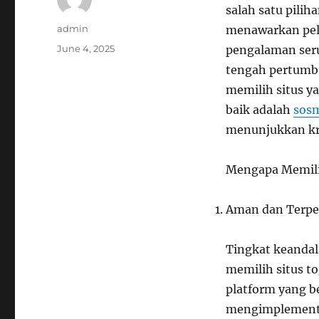
salah satu pilih
Author
admin
menawarkan pel
Posted
June 4, 2025
pengalaman seru
on
tengah pertumbu
memilih situs ya
baik adalah
sos
menunjukkan kre
Mengapa Memi
Aman dan Terpe
Tingkat keanda
memilih situs t
platform yang b
mengimplementa