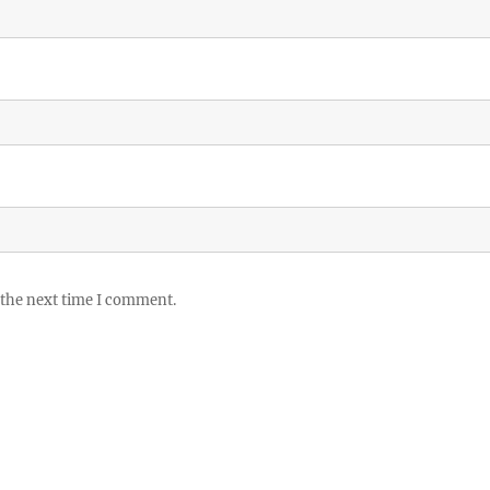
 the next time I comment.