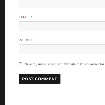
EMAIL
*
WEBSITE
Save my name, email, and website in this browser for