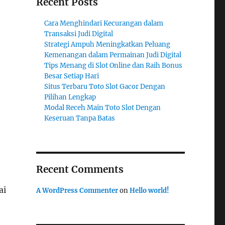
Recent Posts
Cara Menghindari Kecurangan dalam
Transaksi Judi Digital
Strategi Ampuh Meningkatkan Peluang
Kemenangan dalam Permainan Judi Digital
Tips Menang di Slot Online dan Raih Bonus
Besar Setiap Hari
Situs Terbaru Toto Slot Gacor Dengan
Pilihan Lengkap
Modal Receh Main Toto Slot Dengan
Keseruan Tanpa Batas
Recent Comments
ai
A WordPress Commenter
on
Hello world!