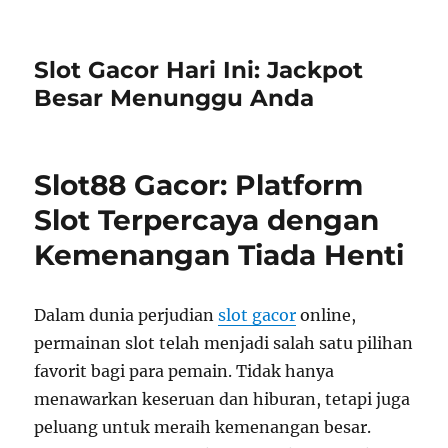
Slot Gacor Hari Ini: Jackpot
Besar Menunggu Anda
Slot88 Gacor: Platform
Slot Terpercaya dengan
Kemenangan Tiada Henti
Dalam dunia perjudian
slot gacor
online,
permainan slot telah menjadi salah satu pilihan
favorit bagi para pemain. Tidak hanya
menawarkan keseruan dan hiburan, tetapi juga
peluang untuk meraih kemenangan besar.