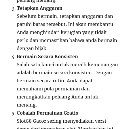
peluang menang.
Tetapkan Anggaran
Sebelum bermain, tetapkan anggaran dan
patuhi batas tersebut. Ini akan membantu
Anda menghindari kerugian yang tidak
perlu dan memastikan bahwa anda bermain
dengan bijak.
Bermain Secara Konsisten
Salah satu kunci untuk meraih kemenangan
adalah bermain secara konsisten. Dengan
bermain secara rutin, Anda dapat
memahami pola permainan dan
meningkatkan peluang Anda untuk
menang.
Cobalah Permainan Gratis
Slot88 Gacor sering menyediakan versi