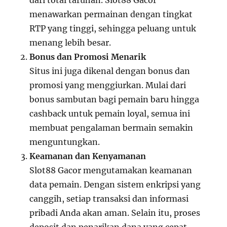
dari total taruhan. Slot88 Gacor
menawarkan permainan dengan tingkat
RTP yang tinggi, sehingga peluang untuk
menang lebih besar.
Bonus dan Promosi Menarik
Situs ini juga dikenal dengan bonus dan
promosi yang menggiurkan. Mulai dari
bonus sambutan bagi pemain baru hingga
cashback untuk pemain loyal, semua ini
membuat pengalaman bermain semakin
menguntungkan.
Keamanan dan Kenyamanan
Slot88 Gacor mengutamakan keamanan
data pemain. Dengan sistem enkripsi yang
canggih, setiap transaksi dan informasi
pribadi Anda akan aman. Selain itu, proses