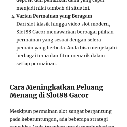
deposit dan penarikan dana yang cepat
menjadi nilai tambah di situs ini.
Varian Permainan yang Beragam
Dari slot klasik hingga video slot modern,
Slot88 Gacor menawarkan berbagai pilihan
permainan yang sesuai dengan selera
pemain yang berbeda. Anda bisa menjelajahi
berbagai tema dan fitur menarik dalam
setiap permainan.
Cara Meningkatkan Peluang
Menang di Slot88 Gacor
Meskipun permainan slot sangat bergantung
pada keberuntungan, ada beberapa strategi