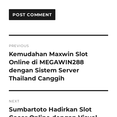
Post
PREVIOUS
navigation
Kemudahan Maxwin Slot
Previous
post:
Online di MEGAWIN288
dengan Sistem Server
Thailand Canggih
NEXT
Sumbartoto Hadirkan Slot
Next
post: