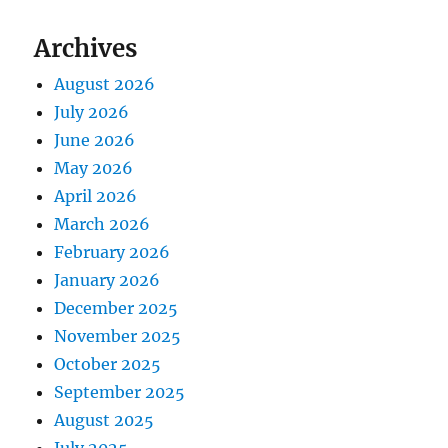
Archives
August 2026
July 2026
June 2026
May 2026
April 2026
March 2026
February 2026
January 2026
December 2025
November 2025
October 2025
September 2025
August 2025