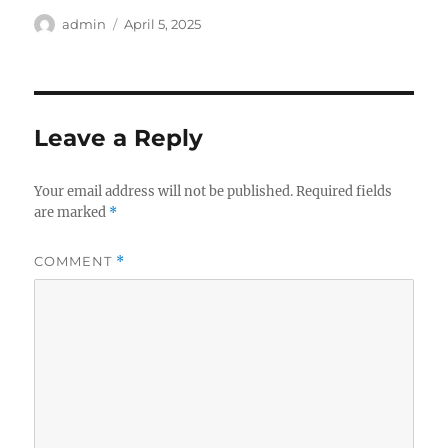
Author
Posted
admin
April 5, 2025
on
Leave a Reply
Your email address will not be published.
Required fields
are marked
*
COMMENT
*