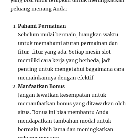
yang bisa Anda terapkan untuk meningkatkan
peluang menang Anda:
Pahami Permainan
Sebelum mulai bermain, luangkan waktu
untuk memahami aturan permainan dan
fitur-fitur yang ada. Setiap mesin slot
memiliki cara kerja yang berbeda, jadi
penting untuk mengetahui bagaimana cara
memainkannya dengan efektif.
Manfaatkan Bonus
Jangan lewatkan kesempatan untuk
memanfaatkan bonus yang ditawarkan oleh
situs. Bonus ini bisa membantu Anda
mendapatkan tambahan modal untuk
bermain lebih lama dan meningkatkan