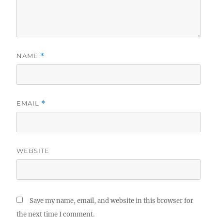
NAME
*
EMAIL
*
WEBSITE
Save my name, email, and website in this browser for
the next time I comment.