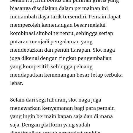
Selain itu, fitur bonus dan putaran gratis yang
biasanya disediakan dalam permainan ini
menambah daya tarik tersendiri. Pemain dapat
memperoleh kemenangan besar melalui
kombinasi simbol tertentu, sehingga setiap
putaran menjadi pengalaman yang
mendebarkan dan penuh harapan. Slot naga
juga dikenal dengan tingkat pengembalian
yang kompetitif, sehingga peluang
mendapatkan kemenangan besar tetap terbuka
lebar.
Selain dari segi hiburan, slot naga juga
menawarkan kenyamanan bagi para pemain
yang ingin bermain kapan saja dan di mana
saja. Dengan platform yang sudah