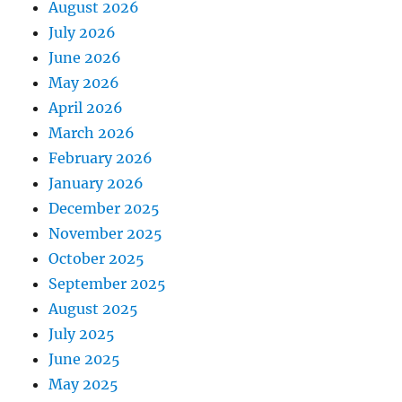
August 2026
July 2026
June 2026
May 2026
April 2026
March 2026
February 2026
January 2026
December 2025
November 2025
October 2025
September 2025
August 2025
July 2025
June 2025
May 2025