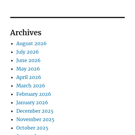
Archives
August 2026
July 2026
June 2026
May 2026
April 2026
March 2026
February 2026
January 2026
December 2025
November 2025
October 2025