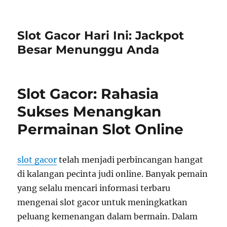
Slot Gacor Hari Ini: Jackpot
Besar Menunggu Anda
Slot Gacor: Rahasia
Sukses Menangkan
Permainan Slot Online
slot gacor
telah menjadi perbincangan hangat
di kalangan pecinta judi online. Banyak pemain
yang selalu mencari informasi terbaru
mengenai slot gacor untuk meningkatkan
peluang kemenangan dalam bermain. Dalam