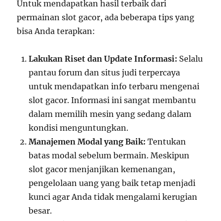
Untuk mendapatkan hasil terbaik dari
permainan slot gacor, ada beberapa tips yang
bisa Anda terapkan:
Lakukan Riset dan Update Informasi:
Selalu
pantau forum dan situs judi terpercaya
untuk mendapatkan info terbaru mengenai
slot gacor. Informasi ini sangat membantu
dalam memilih mesin yang sedang dalam
kondisi menguntungkan.
Manajemen Modal yang Baik:
Tentukan
batas modal sebelum bermain. Meskipun
slot gacor menjanjikan kemenangan,
pengelolaan uang yang baik tetap menjadi
kunci agar Anda tidak mengalami kerugian
besar.