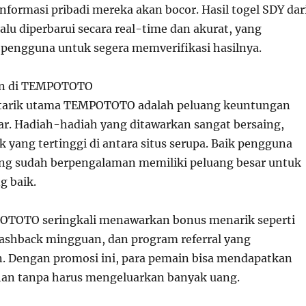
nformasi pribadi mereka akan bocor. Hasil togel SDY dar
u diperbarui secara real-time dan akurat, yang
engguna untuk segera memverifikasi hasilnya.
in di TEMPOTOTO
a tarik utama TEMPOTOTO adalah peluang keuntungan
ar. Hadiah-hadiah yang ditawarkan sangat bersaing,
 yang tertinggi di antara situs serupa. Baik pengguna
ng sudah berpengalaman memiliki peluang besar untuk
g baik.
POTOTO seringkali menawarkan bonus menarik seperti
cashback mingguan, dan program referral yang
 Dengan promosi ini, para pemain bisa mendapatkan
an tanpa harus mengeluarkan banyak uang.