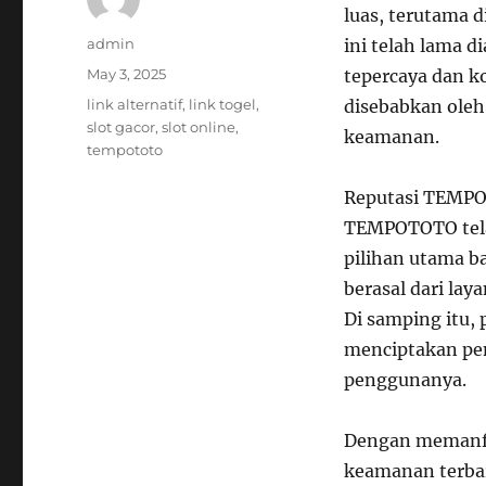
luas, terutama 
Author
admin
ini telah lama d
Posted
May 3, 2025
tepercaya dan k
on
Tags
link alternatif
,
link togel
,
disebabkan oleh
slot gacor
,
slot online
,
keamanan.
tempototo
Reputasi TEMPO
TEMPOTOTO tela
pilihan utama b
berasal dari lay
Di samping itu,
menciptakan pen
penggunanya.
Dengan memanfaa
keamanan terbar