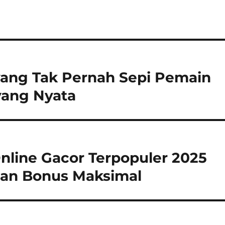
ang Tak Pernah Sepi Pemain
yang Nyata
nline Gacor Terpopuler 2025
dan Bonus Maksimal