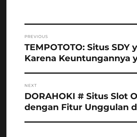
Post
PREVIOUS
navigation
TEMPOTOTO: Situs SDY y
Previous
post:
Karena Keuntungannya 
NEXT
DORAHOKI # Situs Slot O
Next
post:
dengan Fitur Unggulan 