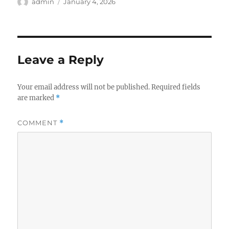
Author
Posted
admin
January 4, 2026
on
Leave a Reply
Your email address will not be published.
Required fields
are marked
*
COMMENT
*