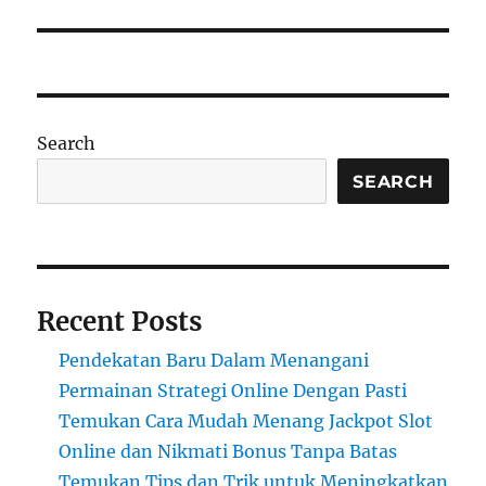
Search
SEARCH
Recent Posts
Pendekatan Baru Dalam Menangani
Permainan Strategi Online Dengan Pasti
Temukan Cara Mudah Menang Jackpot Slot
Online dan Nikmati Bonus Tanpa Batas
Temukan Tips dan Trik untuk Meningkatkan