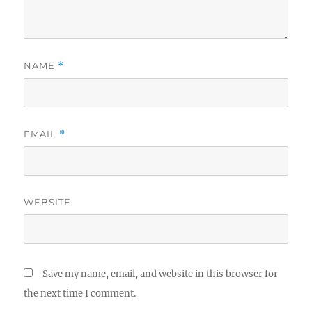
NAME
*
EMAIL
*
WEBSITE
Save my name, email, and website in this browser for
the next time I comment.