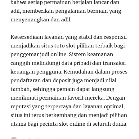
bahwa setiap permainan berjalan lancar dan
adil, memberikan pengalaman bermain yang
menyenangkan dan adil.
Ketersediaan layanan yang stabil dan responsif
menjadikan situs toto slot pilihan terbaik bagi
penggemar judi online. Sistem keamanan
canggih melindungi data pribadi dan transaksi
keuangan pengguna. Kemudahan dalam proses
pendaftaran dan deposit juga menjadi nilai
tambah, sehingga pemain dapat langsung
menikmati permainan favorit mereka. Dengan
reputasi yang terpercaya dan layanan optimal,
situs ini terus berkembang dan menjadi pilihan
utama bagi pecinta slot online di seluruh dunia.