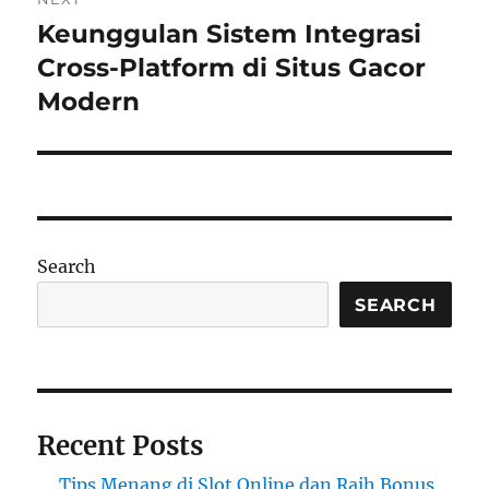
Keunggulan Sistem Integrasi
Next
post:
Cross-Platform di Situs Gacor
Modern
Search
SEARCH
Recent Posts
Tips Menang di Slot Online dan Raih Bonus