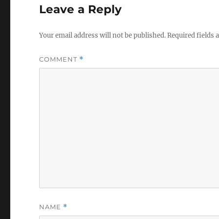
Leave a Reply
Your email address will not be published.
Required fields
COMMENT
*
NAME
*