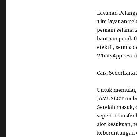
Layanan Pelangg
Tim layanan pe
pemain selama 2
bantuan pendaft
efektif, semua d
WhatsApp resmi
Cara Sederhana
Untuk memulai,
JAMUSLOT melal
Setelah masuk, 
seperti transfer
slot kesukaan, 
keberuntungan d