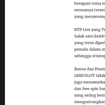
beragam tema me
semuanya tersedi
yang menyenan
RTP Live yang T
Salah satu kele
yang terus diper
pemain dalam m
sehingga strateg
Bonus dan Prom
JAMUSLOT tidak 
juga menawarkan
dan free spin ha
yang sering ber
menguntungkan