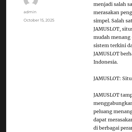
menjadi salah s
Author
admin
merasakan peng
Posted
October 15, 2025
simpel. Salah sa
on
JAMUSLOT, situs
mudah menang 
sistem terkini d
JAMUSLOT berhas
Indonesia.
JAMUSLOT: Situs
JAMUSLOT tampil
menggabungkan 
peluang menang 
dapat merasakan
di berbagai pera