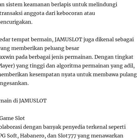
n sistem keamanan berlapis untuk melindungi
transaksi anggota dari kebocoran atau
mencurigakan.
edar tempat bermain, JAMUSLOT juga dikenal sebagai
r yang memberikan peluang besar
xwin pada berbagai jenis permainan. Dengan tingkat
layer) yang tinggi dan algoritma permainan yang adil,
 memberikan kesempatan nyata untuk membawa pulang
engesankan.
main di JAMUSLOT
 Game Slot
aborasi dengan banyak penyedia terkenal seperti
 PG Soft, Habanero, dan Slot777 yang menawarkan