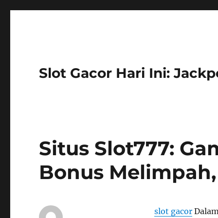
Slot Gacor Hari Ini: Ja
Situs Slot777: G
Bonus Melimpah,
slot gacor
Dalam 