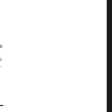
ng
i
–