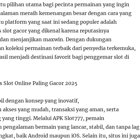
atu pilihan utama bagi pecinta permainan yang ingin
alaman meraih kemenangan besar dengan cara yang
tu platform yang saat ini sedang populer adalah
 slot gacor yang dikenal karena reputasinya
dan menjanjikan maxwin. Dengan dukungan
an koleksi permainan terbaik dari penyedia terkemuka,
il menjadi destinasi favorit bagi penggemar slot di
 Slot Online Paling Gacor 2025
 dengan konsep yang inovatif,
akses yang mudah, transaksi yang aman, serta
yang tinggi. Melalui APK Slot777, pemain
 pengalaman bermain yang lancar, stabil, dan tanpa lag
ngkat, baik Android maupun iOS. Selain itu, situs ini juga