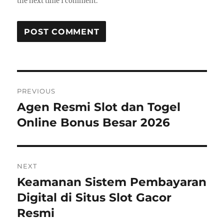
the next time I comment.
Post
PREVIOUS
navigation
Agen Resmi Slot dan Togel
Previous
post:
Online Bonus Besar 2026
NEXT
Keamanan Sistem Pembayaran
Next
post:
Digital di Situs Slot Gacor
Resmi