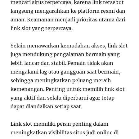
mencari situs terpercaya, karena link tersebut
langsung mengarahkan ke platform resmi dan
aman. Keamanan menjadi prioritas utama dari
link slot yang terpercaya.
Selain menawarkan kemudahan akses, link slot
juga mendukung pengalaman bermain yang
lebih lancar dan stabil. Pemain tidak akan
mengalami lag atau gangguan saat bermain,
sehingga meningkatkan peluang meraih
kemenangan. Penting untuk memilih link slot
yang aktif dan selalu diperbarui agar tetap
dapat diandalkan setiap saat.
Link slot memiliki peran penting dalam
meningkatkan visibilitas situs judi online di