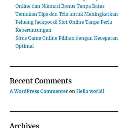
Online dan Nikmati Bonus Tanpa Batas
Temukan Tips dan Trik untuk Meningkatkan
Peluang Jackpot di Slot Online Tanpa Perlu
Keberuntungan
Situs Game Online Pilihan dengan Kecepatan
Optimal
Recent Comments
A WordPress Commenter
on
Hello world!
Archives