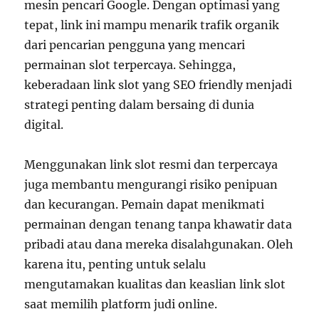
mesin pencari Google. Dengan optimasi yang
tepat, link ini mampu menarik trafik organik
dari pencarian pengguna yang mencari
permainan slot terpercaya. Sehingga,
keberadaan link slot yang SEO friendly menjadi
strategi penting dalam bersaing di dunia
digital.
Menggunakan link slot resmi dan terpercaya
juga membantu mengurangi risiko penipuan
dan kecurangan. Pemain dapat menikmati
permainan dengan tenang tanpa khawatir data
pribadi atau dana mereka disalahgunakan. Oleh
karena itu, penting untuk selalu
mengutamakan kualitas dan keaslian link slot
saat memilih platform judi online.