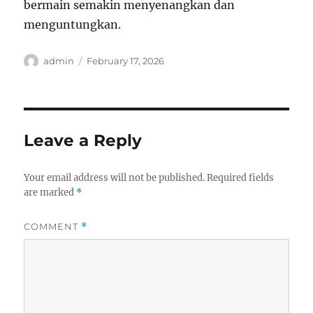
bermain semakin menyenangkan dan
menguntungkan.
Author
Posted
admin
February 17, 2026
on
Leave a Reply
Your email address will not be published.
Required fields
are marked
*
COMMENT
*