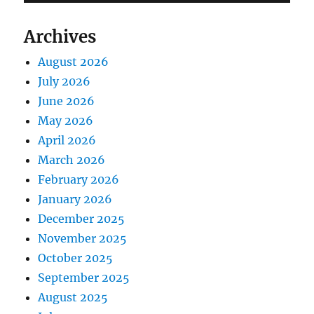
Archives
August 2026
July 2026
June 2026
May 2026
April 2026
March 2026
February 2026
January 2026
December 2025
November 2025
October 2025
September 2025
August 2025