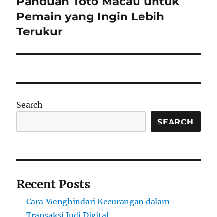
Panduan Toto Macau untuk
Next
post:
Pemain yang Ingin Lebih
Terukur
Search
SEARCH
Recent Posts
Cara Menghindari Kecurangan dalam
Transaksi Judi Digital