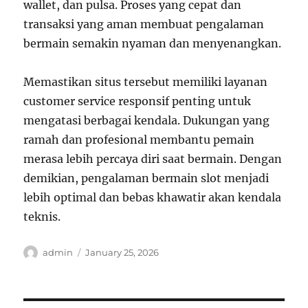
wallet, dan pulsa. Proses yang cepat dan
transaksi yang aman membuat pengalaman
bermain semakin nyaman dan menyenangkan.
Memastikan situs tersebut memiliki layanan
customer service responsif penting untuk
mengatasi berbagai kendala. Dukungan yang
ramah dan profesional membantu pemain
merasa lebih percaya diri saat bermain. Dengan
demikian, pengalaman bermain slot menjadi
lebih optimal dan bebas khawatir akan kendala
teknis.
Author
Posted
admin
January 25, 2026
on