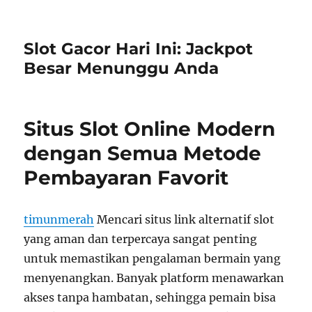
Slot Gacor Hari Ini: Jackpot
Besar Menunggu Anda
Situs Slot Online Modern
dengan Semua Metode
Pembayaran Favorit
timunmerah
Mencari situs link alternatif slot
yang aman dan terpercaya sangat penting
untuk memastikan pengalaman bermain yang
menyenangkan. Banyak platform menawarkan
akses tanpa hambatan, sehingga pemain bisa