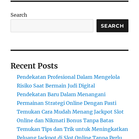
Search
SEARCH
Recent Posts
Pendekatan Profesional Dalam Mengelola
Risiko Saat Bermain Judi Digital
Pendekatan Baru Dalam Menangani
Permainan Strategi Online Dengan Pasti
Temukan Cara Mudah Menang Jackpot Slot
Online dan Nikmati Bonus Tanpa Batas
Temukan Tips dan Trik untuk Meningkatkan
Peluang Jackpot di Slot Online Tanpa Perlu