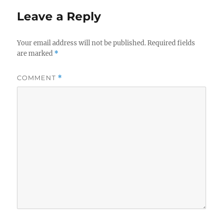
Leave a Reply
Your email address will not be published.
Required fields
are marked
*
COMMENT
*