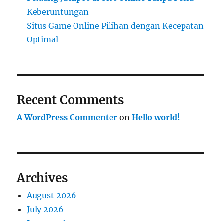
Keberuntungan
Situs Game Online Pilihan dengan Kecepatan
Optimal
Recent Comments
A WordPress Commenter
on
Hello world!
Archives
August 2026
July 2026