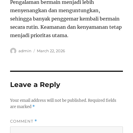
Pengalaman bermain menjadi lebih
menyenangkan dan menguntungkan,
sehingga banyak penggemar kembali bermain
secara rutin. Keamanan dan kenyamanan tetap
menjadi prioritas utama.
Author
Posted
admin
March 22, 2026
on
Leave a Reply
Your email address will not be published.
Required fields
are marked
*
COMMENT
*