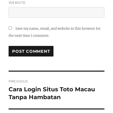
WEBSITE
Save my name, email, and website in this browser for
the next time I comment.
Post
PREVIOUS
navigation
Cara Login Situs Toto Macau
Previous
post:
Tanpa Hambatan