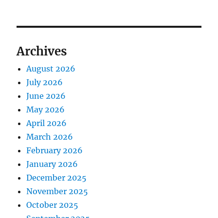
Archives
August 2026
July 2026
June 2026
May 2026
April 2026
March 2026
February 2026
January 2026
December 2025
November 2025
October 2025