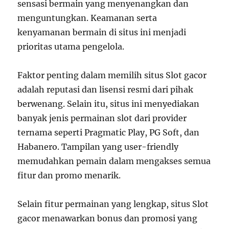
sensasi bermain yang menyenangkan dan
menguntungkan. Keamanan serta
kenyamanan bermain di situs ini menjadi
prioritas utama pengelola.
Faktor penting dalam memilih situs Slot gacor
adalah reputasi dan lisensi resmi dari pihak
berwenang. Selain itu, situs ini menyediakan
banyak jenis permainan slot dari provider
ternama seperti Pragmatic Play, PG Soft, dan
Habanero. Tampilan yang user-friendly
memudahkan pemain dalam mengakses semua
fitur dan promo menarik.
Selain fitur permainan yang lengkap, situs Slot
gacor menawarkan bonus dan promosi yang