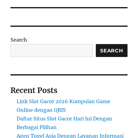
Search
SEARCH
Recent Posts
Link Slot Gacor 2026 Kumpulan Game
Online dengan QRIS
Daftar Situs Slot Gacor Hari Ini Dengan
Berbagai Pilihan
Agen Togel Asia Dengan Layanan Informasi