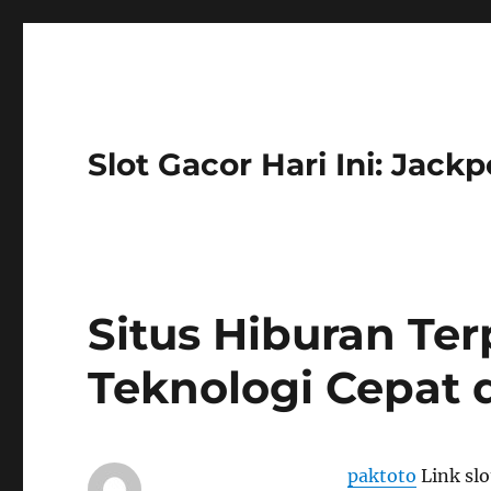
Slot Gacor Hari Ini: Ja
Situs Hiburan Te
Teknologi Cepat 
paktoto
Link sl