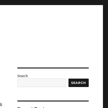
Search
SEARCH
di