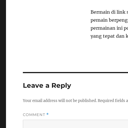
Bermain di lin
pemain berpeng
permainan ini po
yang tepat dan 
Leave a Reply
Your email address will not be published.
Required fields
COMMENT
*