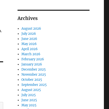
Archives
August 2026
.
July 2026
June 2026
May 2026
April 2026
March 2026
February 2026
January 2026
December 2025
November 2025
October 2025
September 2025
August 2025
July 2025
June 2025
May 2025